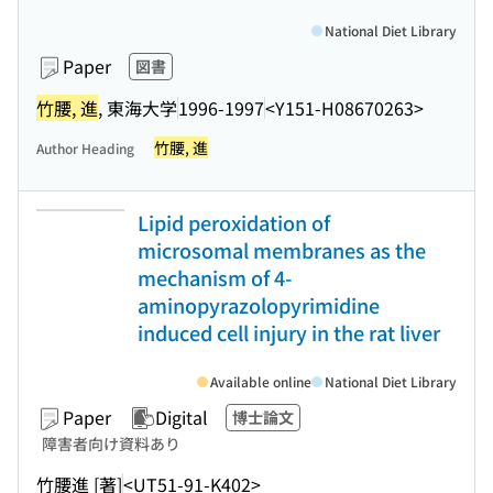
National Diet Library
Paper
図書
竹腰, 進
, 東海大学
1996-1997
<Y151-H08670263>
竹腰, 進
Author Heading
Lipid peroxidation of
microsomal membranes as the
mechanism of 4-
aminopyrazolopyrimidine
induced cell injury in the rat liver
Available online
National Diet Library
Paper
Digital
博士論文
障害者向け資料あり
竹腰進 [著]
<UT51-91-K402>