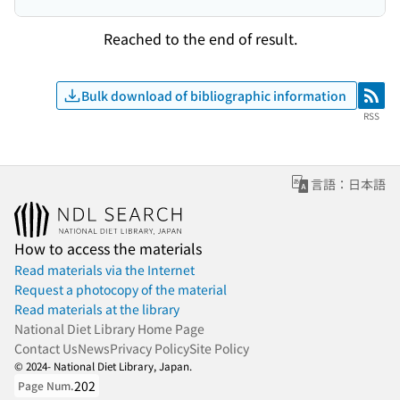
Reached to the end of result.
Bulk download of bibliographic information
RSS
RSS
言語：日本語
How to access the materials
Read materials via the Internet
Request a photocopy of the material
Read materials at the library
National Diet Library Home Page
Contact Us
News
Privacy Policy
Site Policy
© 2024- National Diet Library, Japan.
202
Page Num.