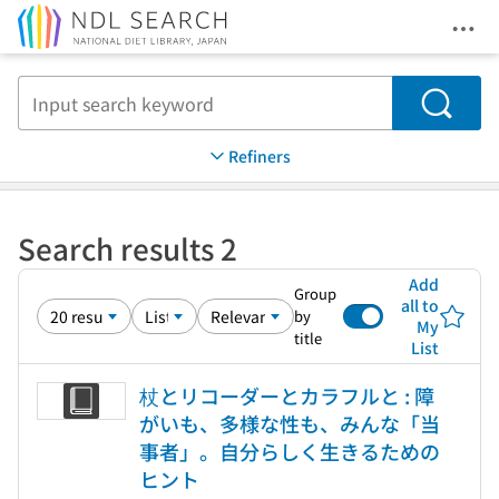
Ope
Jump to main content
Search
Refiners
Search results 2
Add
Group
all to
by
My
title
List
杖とリコーダーとカラフルと : 障
がいも、多様な性も、みんな「当
事者」。自分らしく生きるための
ヒント