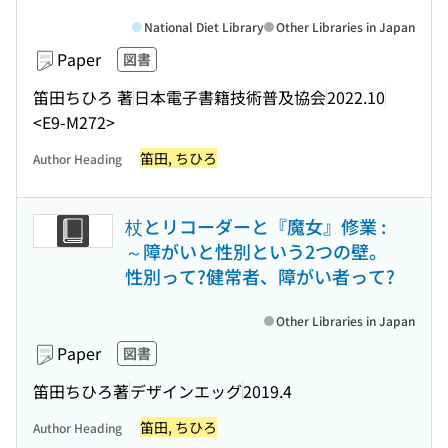
National Diet Library
Other Libraries in Japan
Paper
図書
笛田ちひろ 著
日本電子書籍技術普及協会
2022.10
<E9-M272>
笛田, ちひろ
Author Heading
杖とリコーダーと『魔女』修業 :
～障がいと性別という2つの壁。
性別って?健常者、障がい者って?
Other Libraries in Japan
Paper
図書
笛田ちひろ著
デザインエッグ
2019.4
笛田, ちひろ
Author Heading