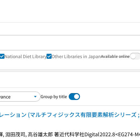
National Diet Library
Other Libraries in Japan
Available online
Group by title
ーション (マルチフィジックス有限要素解析シリーズ ; 
輝, 淵田茂司, 髙谷雄太郎 著
近代科学社Digital
2022.8
<EG274-M