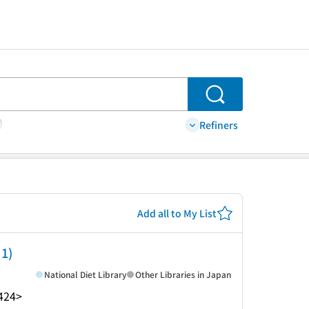
Search
Refiners
Add all to My List
1)
National Diet Library
Other Libraries in Japan
424>