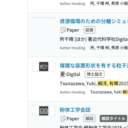
所, 千晴 林, 秀原 小
Author Heading
資源循環のための分離シミュレ
Paper
図書
所千晴 [ほか] 著
近代科学社Digita
所, 千晴 林, 秀原 小
Author Heading
複雑な装置形状を有する粒子
Digital
博士論文
Tsunazawa, Yuki,
綱澤, 有輝
201
Tsunazawa, Yuki
綱
Author Heading
粉体工学会誌
Paper
雑誌
雑誌タイトル
粉体工学会 編
粉体工学会
1978-
<