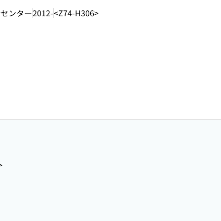
合センター
2012-
<Z74-H306>
>