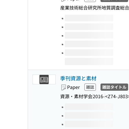
産業技術総合研究所地質調査総
Volumes of this title
季刊資源と素材
Paper
雑誌
雑誌タイトル
資源・素材学会
2016-
<Z74-J803
Volumes of this title