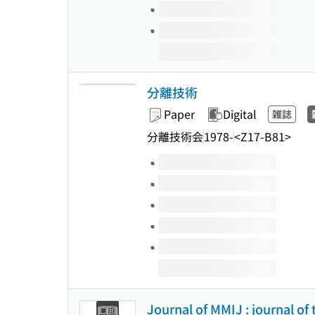
分離技術
Paper
Digital
雑誌
分離技術会
1978-
<Z17-B81>
Volumes of this title
Journal of MMIJ : journal of