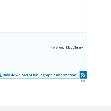
National Diet Library
Bulk download of bibliographic information
RSS
RSS