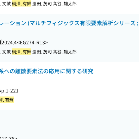
板, 丈敏
綱澤, 有輝
淵田, 茂司 髙谷, 雄太郎
ーション (マルチフィジックス有限要素解析シリーズ ; 
l
2024.4
<EG274-R13>
板, 丈敏
綱澤, 有輝
淵田, 茂司 髙谷, 雄太郎
系への離散要素法の応用に関する研究
5
p.1-221
澤, 有輝
Z17-38>