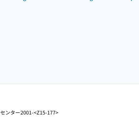
合センター
2001-
<Z15-177>