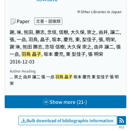
Other Libraries in Japan
Paper
文書・図像類
謝, 琳, 熊田, 勝志, 念垣, 信樹, 大久保, 崇之, 由井, 譲二,
張, 一鼎, 羽鳥, 晶子, 坂本, 慶充, 東, 梨佳子, 張, 明栄,
謝 琳, 熊田 勝志, 念垣 信樹, 大久保 崇之, 由井 譲二, 張
一鼎,
羽鳥 晶子
, 坂本 慶充, 東 梨佳子, 張 明栄
2016-12-03
Author Heading
... 崇之 由井 譲二 張 一鼎
羽鳥 晶子
坂本 慶充 東 梨佳子 張 明
栄
Show more (21-)
Bulk download of bibliographic information
RSS
RSS