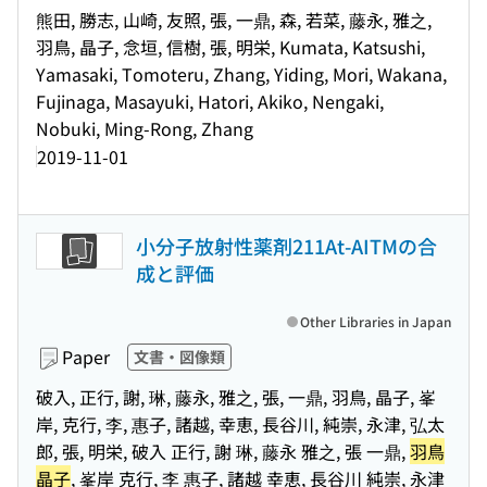
熊田, 勝志, 山崎, 友照, 張, 一鼎, 森, 若菜, 藤永, 雅之,
羽鳥, 晶子, 念垣, 信樹, 張, 明栄, Kumata, Katsushi,
Yamasaki, Tomoteru, Zhang, Yiding, Mori, Wakana,
Fujinaga, Masayuki, Hatori, Akiko, Nengaki,
Nobuki, Ming-Rong, Zhang
2019-11-01
小分子放射性薬剤211At-AITMの合
成と評価
Other Libraries in Japan
Paper
文書・図像類
破入, 正行, 謝, 琳, 藤永, 雅之, 張, 一鼎, 羽鳥, 晶子, 峯
岸, 克行, 李, 惠子, 諸越, 幸恵, 長谷川, 純崇, 永津, 弘太
郎, 張, 明栄, 破入 正行, 謝 琳, 藤永 雅之, 張 一鼎,
羽鳥
晶子
, 峯岸 克行, 李 惠子, 諸越 幸恵, 長谷川 純崇, 永津