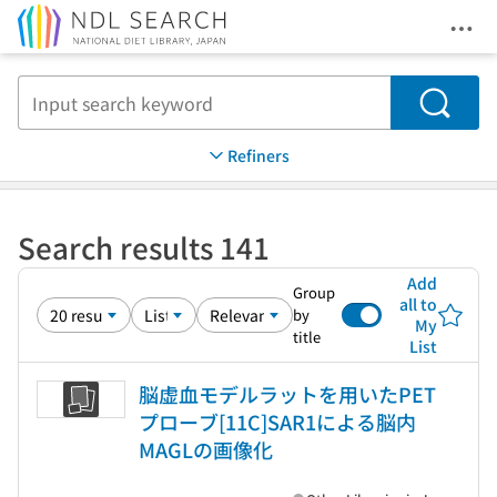
Ope
Jump to main content
Search
Refiners
Search results 141
Add
Group
all to
by
My
title
List
脳虚血モデルラットを用いたPET
プローブ[11C]SAR1による脳内
MAGLの画像化