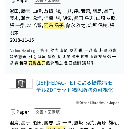
Paper
文書・図像類
熊田, 勝志, 山崎, 友照, 張, 一鼎, 森, 若菜, 羽鳥, 晶子,
藤永, 雅之, 念垣, 信樹, 張, 明栄, 熊田 勝志, 山崎 友照,
張 一鼎, 森 若菜,
羽鳥 晶子
, 藤永 雅之, 念垣 信樹, 張
明栄
2018-11-15
熊田, 勝志 山崎, 友照 張, 一鼎 森, 若菜 羽鳥,
Author Heading
晶子 藤永, 雅之 念垣, 信樹 張, 明栄 熊田 勝志 山崎 友照 張 一
鼎 森 若菜
羽鳥 晶子
藤永 雅之 念垣 信樹 張 明栄
[18F]FEDAC-PETによる糖尿病モ
デルZDFラット褐色脂肪の可視化
Other Libraries in Japan
Paper
文書・図像類
羽鳥, 晶子, 熊田, 勝志, 張, 一鼎, 脇坂, 秀克, 栗原, 雄祐,