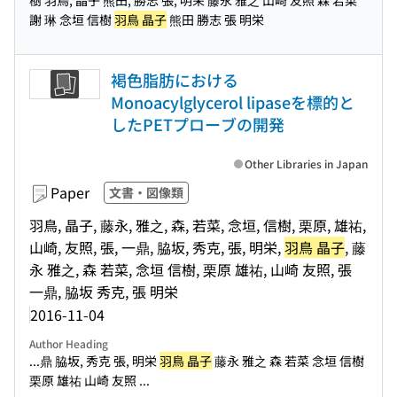
樹 羽鳥, 晶子 熊田, 勝志 張, 明栄 藤永 雅之 山崎 友照 森 若菜
謝 琳 念垣 信樹
羽鳥 晶子
熊田 勝志 張 明栄
褐色脂肪における
Monoacylglycerol lipaseを標的と
したPETプローブの開発
Other Libraries in Japan
Paper
文書・図像類
羽鳥, 晶子, 藤永, 雅之, 森, 若菜, 念垣, 信樹, 栗原, 雄祐,
山崎, 友照, 張, 一鼎, 脇坂, 秀克, 張, 明栄,
羽鳥 晶子
, 藤
永 雅之, 森 若菜, 念垣 信樹, 栗原 雄祐, 山崎 友照, 張
一鼎, 脇坂 秀克, 張 明栄
2016-11-04
Author Heading
...鼎 脇坂, 秀克 張, 明栄
羽鳥 晶子
藤永 雅之 森 若菜 念垣 信樹
栗原 雄祐 山崎 友照 ...