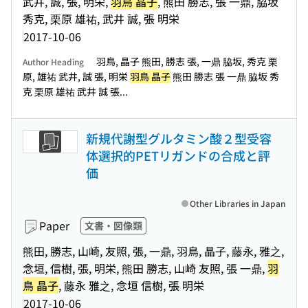
武井, 誠, 張, 明栄,
羽鳥 晶子
, 熊田 勝志, 張 一鼎, 脇坂
秀克, 栗原 雄祐, 武井 誠, 張 明栄
2017-10-06
羽鳥, 晶子 熊田, 勝志 張, 一鼎 脇坂, 秀克 栗
Author Heading
原, 雄祐 武井, 誠 張, 明栄
羽鳥 晶子
熊田 勝志 張 一鼎 脇坂 秀
克 栗原 雄祐 武井 誠 張...
新規代謝型グルタミン酸２型受容
体選択的PETリガンドの合成と評
価
Other Libraries in Japan
Paper
文書・図像類
熊田, 勝志, 山崎, 友照, 張, 一鼎, 羽鳥, 晶子, 藤永, 雅之,
念垣, 信樹, 張, 明栄, 熊田 勝志, 山崎 友照, 張 一鼎,
羽
鳥 晶子
, 藤永 雅之, 念垣 信樹, 張 明栄
2017-10-06