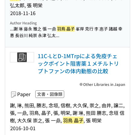
弘太郎, 張 明栄
2018-11-16
Author Heading
...謝 琳 藤永 雅之 張 一鼎
羽鳥 晶子
峯岸 克行 李 惠子 諸越 幸
恵 長谷川 純崇 永津 弘太...
11C-LとD-1MTrpによる免疫チェ
ックポイント阻害薬１メチルトリ
プトファンの体内動態の比較
Other Libraries in Japan
Paper
文書・図像類
謝, 琳, 熊田, 勝志, 念垣, 信樹, 大久保, 崇之, 由井, 譲二,
張, 一鼎, 羽鳥, 晶子, 張, 明栄, 謝 琳, 熊田 勝志, 念垣 信
樹, 大久保 崇之, 張 一鼎,
羽鳥 晶子
, 張 明栄
2016-10-01