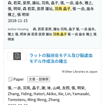
森, 若菜, 栗原, 雄祐, 羽鳥, 晶子, 張, 一鼎, 藤永, 雅之,
張, 明栄, 森 若菜, 栗原 雄祐,
羽鳥 晶子
, 張 一鼎, 藤永
雅之, 張 明栄
2018-11-15
森, 若菜 栗原, 雄祐 羽鳥, 晶子 張, 一鼎 藤永,
Author Heading
雅之 張, 明栄 森 若菜 栗原 雄祐
羽鳥 晶子
張 一鼎 藤永 雅之 張
明栄
ラットの脳腫瘍モデル及び脳虚血
モデル作成法の確立
Other Libraries in Japan
Paper
文書・図像類
張, 一鼎, 羽鳥, 晶子, 謝, 琳, 山崎, 友照, 張, 明栄,
Zhang, Yiding, Hatori, Akiko, Xie, Lin, Yamasaki,
Tomoteru, Ming-Rong, Zhang