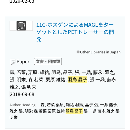
2020-02-03
11C-ホスゲンによるMAGLをター
ゲットとしたPETトレーサーの開
発
Other Libraries in Japan
Paper
文書・図像類
森, 若菜, 栗原, 雄祐, 羽鳥, 晶子, 張, 一鼎, 藤永, 雅之,
張, 明栄, 森 若菜, 栗原 雄祐,
羽鳥 晶子
, 張 一鼎, 藤永
雅之, 張 明栄
2018-09-08
森, 若菜 栗原, 雄祐 羽鳥, 晶子 張, 一鼎 藤永,
Author Heading
雅之 張, 明栄 森 若菜 栗原 雄祐
羽鳥 晶子
張 一鼎 藤永 雅之 張
明栄