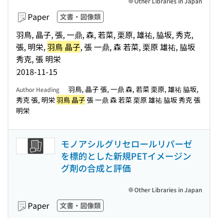
Other Libraries in Japan
Paper
文書・図像類
羽鳥, 晶子, 張, 一鼎, 森, 若菜, 栗原, 雄祐, 脇坂, 秀克,
張, 明栄,
羽鳥 晶子
, 張 一鼎, 森 若菜, 栗原 雄祐, 脇坂
秀克, 張 明栄
2018-11-15
羽鳥, 晶子 張, 一鼎 森, 若菜 栗原, 雄祐 脇坂,
Author Heading
秀克 張, 明栄
羽鳥 晶子
張 一鼎 森 若菜 栗原 雄祐 脇坂 秀克 張
明栄
モノアシルグリセロールリパーゼ
を標的とした新規PETイメージン
グ剤の合成と評価
Other Libraries in Japan
Paper
文書・図像類