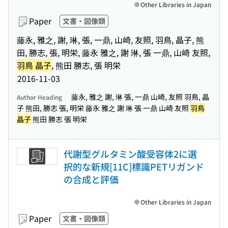
Other Libraries in Japan
Paper
文書・図像類
藤永, 雅之, 謝, 琳, 張, 一鼎, 山崎, 友照, 羽鳥, 晶子, 熊
田, 勝志, 張, 明栄, 藤永 雅之, 謝 琳, 張 一鼎, 山崎 友照,
羽鳥 晶子
, 熊田 勝志, 張 明栄
2016-11-03
藤永, 雅之 謝, 琳 張, 一鼎 山崎, 友照 羽鳥, 晶
Author Heading
子 熊田, 勝志 張, 明栄 藤永 雅之 謝 琳 張 一鼎 山崎 友照
羽鳥
晶子
熊田 勝志 張 明栄
代謝型グルタミン酸受容体2に選
択的な新規[11C]標識PETリガンド
の合成と評価
Other Libraries in Japan
Paper
文書・図像類