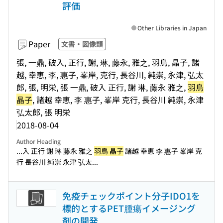
評価
Other Libraries in Japan
Paper
文書・図像類
張, 一鼎, 破入, 正行, 謝, 琳, 藤永, 雅之, 羽鳥, 晶子, 諸
越, 幸恵, 李, 惠子, 峯岸, 克行, 長谷川, 純崇, 永津, 弘太
郎, 張, 明栄, 張 一鼎, 破入 正行, 謝 琳, 藤永 雅之,
羽鳥
晶子
, 諸越 幸恵, 李 惠子, 峯岸 克行, 長谷川 純崇, 永津
弘太郎, 張 明栄
2018-08-04
Author Heading
...入 正行 謝 琳 藤永 雅之
羽鳥 晶子
諸越 幸恵 李 惠子 峯岸 克
行 長谷川 純崇 永津 弘太...
免疫チェックポイント分子IDO1を
標的とするPET腫瘍イメージング
剤の開発