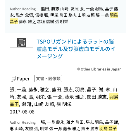
熊田, 勝志 山崎, 友照 張, 一鼎 羽鳥, 晶子 藤
Author Heading
永, 雅之 念垣, 信樹 張, 明栄 熊田 勝志 山崎 友照 張 一鼎
羽鳥
晶子
藤永 雅之 念垣 信樹 張 明栄
TSPOリガンドによるラットの脳
腫瘍モデル及び脳虚血モデルのイ
メージング
Other Libraries in Japan
Paper
文書・図像類
張, 一鼎, 藤永, 雅之, 熊田, 勝志, 羽鳥, 晶子, 謝, 琳, 山
崎, 友照, 張, 明栄, 張 一鼎, 藤永 雅之, 熊田 勝志,
羽鳥
晶子
, 謝 琳, 山崎 友照, 張 明栄
2017-08-08
張, 一鼎 藤永, 雅之 熊田, 勝志 羽鳥, 晶子 謝,
Author Heading
琳 山崎, 友照 張, 明栄 張 一鼎 藤永 雅之 熊田 勝志
羽鳥 晶子