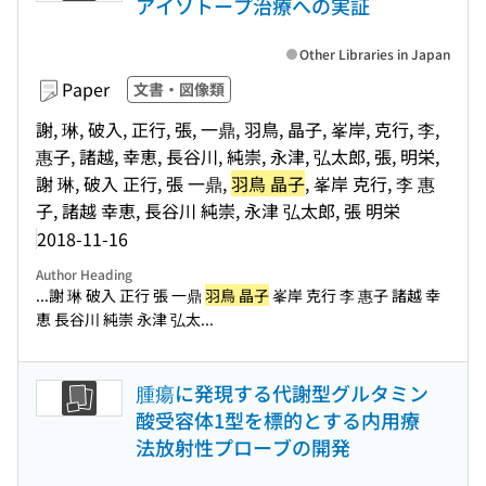
アイソトープ治療への実証
Other Libraries in Japan
Paper
文書・図像類
謝, 琳, 破入, 正行, 張, 一鼎, 羽鳥, 晶子, 峯岸, 克行, 李,
惠子, 諸越, 幸恵, 長谷川, 純崇, 永津, 弘太郎, 張, 明栄,
謝 琳, 破入 正行, 張 一鼎,
羽鳥 晶子
, 峯岸 克行, 李 惠
子, 諸越 幸恵, 長谷川 純崇, 永津 弘太郎, 張 明栄
2018-11-16
Author Heading
...謝 琳 破入 正行 張 一鼎
羽鳥 晶子
峯岸 克行 李 惠子 諸越 幸
恵 長谷川 純崇 永津 弘太...
腫瘍に発現する代謝型グルタミン
酸受容体1型を標的とする内用療
法放射性プローブの開発