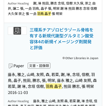
謝, 琳 熊田, 勝志 念垣, 信樹 大久保, 崇之 由
Author Heading
井, 譲二 張, 一鼎 羽鳥, 晶子 張, 明栄 謝 琳 熊田 勝志 念垣 信樹
大久保 崇之 張 一鼎
羽鳥 晶子
張 明栄
三環系チアゾロピラゾール骨格を
有する新規代謝型グルタミン酸受
容体4の新規イメージング剤開発
と評価
Other Libraries in Japan
Paper
文書・図像類
藤永, 雅之, 山崎, 友照, 森, 若菜, 謝, 琳, 念垣, 信樹, 羽
鳥, 晶子, 熊田, 勝志, 張, 明栄, 藤永 雅之, 山崎 友照, 森
若菜, 謝 琳, 念垣 信樹,
羽鳥 晶子
, 熊田 勝志, 張 明栄
2016-11-03
藤永, 雅之 山崎, 友照 森, 若菜 謝, 琳 念垣, 信
Author Heading