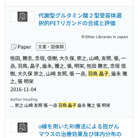
代謝型グルタミン酸２型受容体選
択的PETリガンドの合成と評価
Other Libraries in Japan
Paper
文書・図像類
熊田, 勝志, 念垣, 信樹, 大久保, 崇之, 山崎, 友照, 張, 一
鼎, 羽鳥, 晶子, 藤永, 雅之, 張, 明栄, 熊田 勝志, 念垣 信
樹, 大久保 崇之, 山崎 友照, 張 一鼎,
羽鳥 晶子
, 藤永 雅
之, 張 明栄
2016-11-04
Author Heading
... 崇之 山崎 友照 張 一鼎
羽鳥 晶子
藤永 雅之 張 明栄
α線を用いたRI療法による担がん
マウスの治療効果及び体内分布の