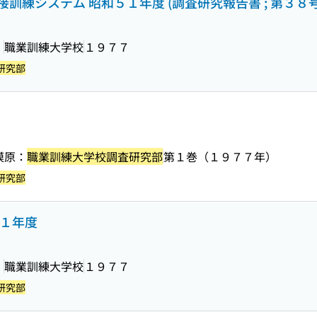
練システム 昭和５１年度 (調査研究報告書 ; 第３８号
〕
職業訓練大学校
１９７７
研究部
模原：
職業訓練大学校調査研究部
第１巻（１９７７年）
研究部
５１年度
〕
職業訓練大学校
１９７７
研究部