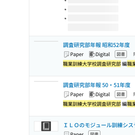
調査研究部年報 昭和52年度
Paper
Digital
図書
職業訓練大学校調査研究部
編
職
調査研究部年報 50・51年度
Paper
Digital
図書
職業訓練大学校調査研究部
編
職
ＩＬＯのモジュール訓練システ
Paper
図書