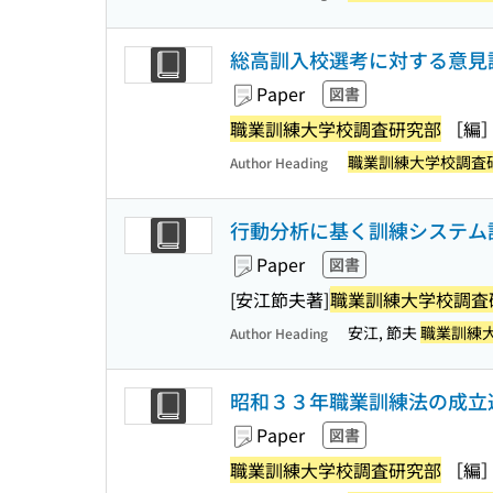
総高訓入校選考に対する意見調
Paper
図書
職業訓練大学校調査研究部
［編
職業訓練大学校調査
Author Heading
行動分析に基く訓練システム
Paper
図書
[安江節夫著]
職業訓練大学校調査
安江, 節夫
職業訓練
Author Heading
昭和３３年職業訓練法の成立過
Paper
図書
職業訓練大学校調査研究部
［編