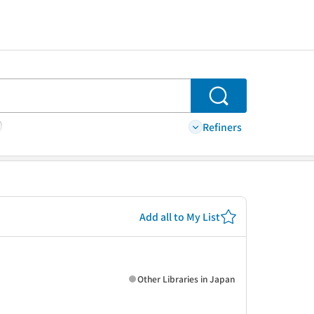
Search
Refiners
Add all to My List
Other Libraries in Japan