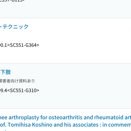
クトテクニック
0.1
<SC551-G364>
-下肢
障害者向け資料あり
9.4
<SC551-G310>
ee arthroplasty for osteoarthritis and rheumatoid arth
rof. Tomihisa Koshino and his associates : in commem