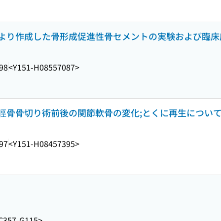
より作成した骨形成促進性骨セメントの実験および臨床
98
<Y151-H08557087>
脛骨骨切り術前後の関節軟骨の変化;とくに再生につい
97
<Y151-H08457395>
C357-G115>