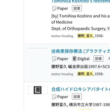
Tomihisa Koshino's retirem
Paper
図書
[by] Tomihisa Koshino and his 
of Medicine
Dept. of Orthopaedic Surgery, 
腰野, 富久
, 1936-
Author Heading
膝疾患保存療法 (プラクティ
Paper
Digital
図書
腰野富久 編
金原出版
1997.6
<SC5
腰野, 富久
, 1936-
Author Heading
合成ハイドロキシアパタイト
Paper
図書
腰野富久, 横浜市立大学
1987-198