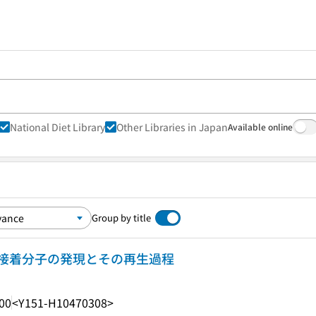
National Diet Library
Other Libraries in Japan
Available online
Group by title
接着分子の発現とその再生過程
00
<Y151-H10470308>