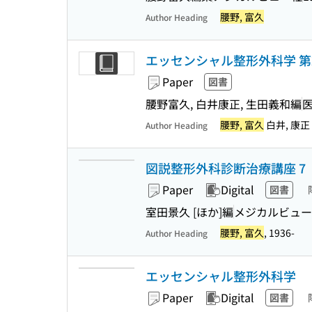
腰野, 富久
Author Heading
エッセンシャル整形外科学 第2
Paper
図書
腰野富久, 白井康正, 生田義和編
腰野, 富久
白井, 康正
Author Heading
図説整形外科診断治療講座 7
Paper
Digital
図書
室田景久 [ほか]編
メジカルビュー
腰野, 富久
, 1936-
Author Heading
エッセンシャル整形外科学
Paper
Digital
図書