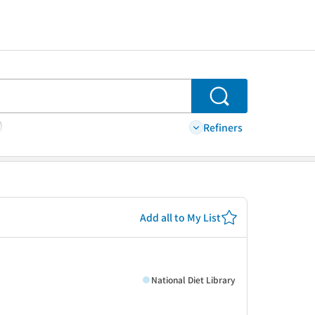
Search
Refiners
Add all to My List
National Diet Library