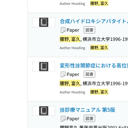
腰野, 富久
Author Heading
合成ハイドロキシアパタイト
Paper
図書
腰野, 富久
, 横浜市立大学
1996-19
腰野, 富久
Author Heading
変形性膝関節症における高位
Paper
図書
腰野, 富久
, 横浜市立大学
1996-19
腰野, 富久
Author Heading
膝診療マニュアル 第5版
Paper
図書
腰野富久 著
医歯薬出版
2001.6
<S