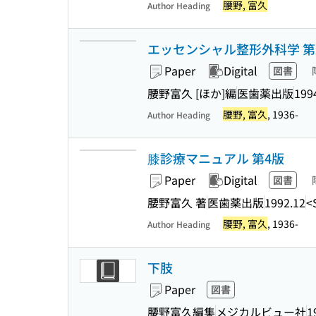
腰野, 富久
Author Heading
エッセンシャル整形外科学 第
Paper
Digital
図書
腰野富久 [ほか]編
医歯薬出版
199
腰野, 富久
, 1936-
Author Heading
膝診療マニュアル 第4版
Paper
Digital
図書
腰野富久 著
医歯薬出版
1992.12
<
腰野, 富久
, 1936-
Author Heading
下肢
Paper
図書
腰野富久編集
メジカルビュー社
1