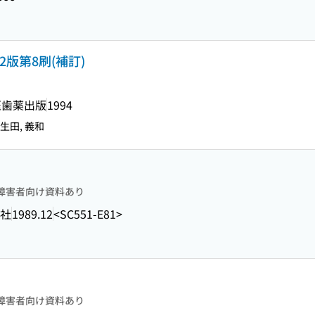
版第8刷(補訂)
医歯薬出版
1994
 生田, 義和
障害者向け資料あり
社
1989.12
<SC551-E81>
障害者向け資料あり