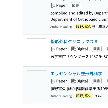
Paper
図書
compiled and edited by Departm
Department of Orthopaedic Surg
腰野, 富久
横浜市立大
Author Heading
整形外科クリニックス 8
Paper
Digital
図書
医学書院サウンダース
1987.9
<SC
エッセンシャル整形外科学
Paper
Digital
図書
腰野富久 [ほか]編
医歯薬出版
198
腰野, 富久
, 1936-
Author Heading