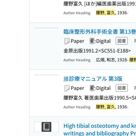
腰野富久 [ほか]編
医歯薬出版
199
腰野, 富久
, 1936-
Author Heading
臨床整形外科手術全書 第13
Paper
Digital
図書
金原出版
1991.2
<SC551-E188>
広畑, 和志, 1928-
腰野
Author Heading
膝診療マニュアル 第3版
Paper
Digital
図書
腰野富久 著
医歯薬出版
1990.5
<S
腰野, 富久
, 1936-
Author Heading
High tibial osteotomy and kn
writings and bibliography P