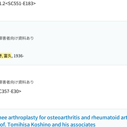
1.2
<SC551-E183>
巻
障害者向け資料あり
, 富久
, 1936-
障害者向け資料あり
C357-E30>
ee arthroplasty for osteoarthritis and rheumatoid arth
rof. Tomihisa Koshino and his associates