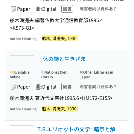
Paper
Digital
図書
障害者向け資料あり
船木満洲夫 編著
仏教大学通信教育部
1995.4
<KS73-G1>
船木, 満洲夫, 1930-
Author Heading
一休の詩と生きざま
Available
National Diet
Other Libraries in
online
Library
Japan
Paper
Digital
図書
障害者向け資料あり
船木満洲夫 著
近代文芸社
1995.6
<HM172-E155>
船木, 満洲夫, 1930-
Author Heading
T.S.エリオットの文学 : 暗示と解