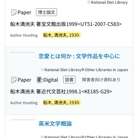
National Diet Library
Paper
博士論文
船木満洲夫 著
宝文館出版
1999
<UT51-2007-C583>
船木, 満洲夫, 1930-
Author Heading
恋愛とは何か : 文学作品を中心に
National Diet Library
Other Libraries in Japan
Paper
Digital
図書
障害者向け資料あり
船木満洲夫 著
近代文芸社
1998.1
<KE185-G29>
船木, 満洲夫, 1930-
Author Heading
英米文学概論
National Diet Library
Other Libraries in Japan