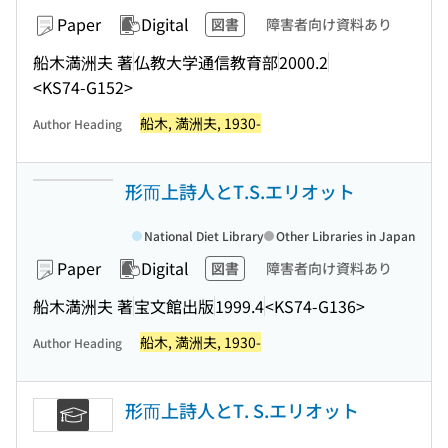
Paper
Digital
図書
障害者向け資料あり
船木満洲夫 著
仏教大学通信教育部
2000.2
<KS74-G152>
船木, 満洲夫, 1930-
Author Heading
形而上詩人とT.S.エリオット
National Diet Library
Other Libraries in Japan
Paper
Digital
図書
障害者向け資料あり
船木満洲夫 著
宝文館出版
1999.4
<KS74-G136>
船木, 満洲夫, 1930-
Author Heading
形而上詩人とT. S.エリオット