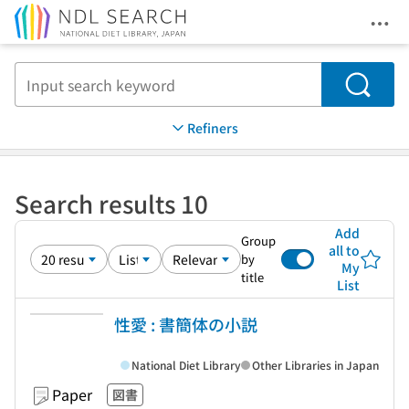
Ope
Jump to main content
Search
Refiners
Search results 10
Add
Group
all to
by
My
title
List
性愛 : 書簡体の小説
National Diet Library
Other Libraries in Japan
Paper
図書