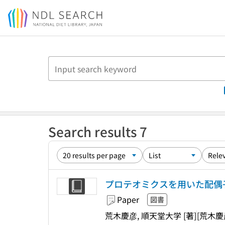
Jump to main content
Search results 7
プロテオミクスを用いた配偶
Paper
図書
荒木慶彦, 順天堂大学 [著]
[荒木慶