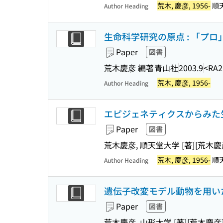
荒木, 慶彦, 1956-
順
Author Heading
生命科学研究の原点 : 「プロ
Paper
図書
荒木慶彦 編著
青山社
2003.9
<RA2
荒木, 慶彦, 1956-
Author Heading
エピジェネティクスからみた
Paper
図書
荒木慶彦, 順天堂大学 [著]
[荒木慶
荒木, 慶彦, 1956-
順
Author Heading
遺伝子改変モデル動物を用い
Paper
図書
荒木慶彦, 山形大学 [著]
[荒木慶彦