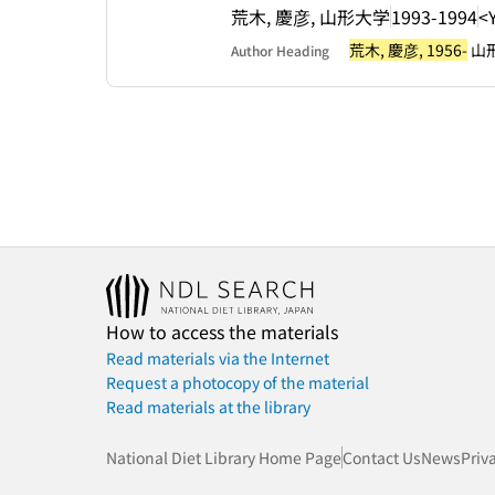
荒木, 慶彦, 山形大学
1993-1994
<
荒木, 慶彦, 1956-
山
Author Heading
How to access the materials
Read materials via the Internet
Request a photocopy of the material
Read materials at the library
National Diet Library Home Page
Contact Us
News
Priv