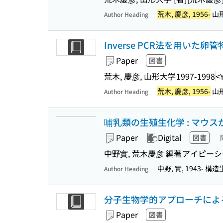
荒木, 慶彦, 1956-
山
Author Heading
Inverse PCR法を用い
Paper
図書
荒木, 慶彦, 山形大学
1997-1998
<
荒木, 慶彦, 1956-
山
Author Heading
哺乳類の生殖生化学 : マウ
Paper
Digital
図書
中野實, 荒木慶彦 編著
アイピーシ
中野, 實, 1943- 構
Author Heading
分子生物学的アプローチによ
Paper
図書