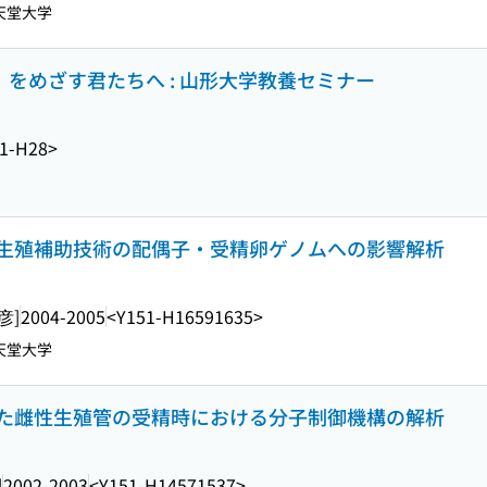
天堂大学
」をめざす君たちへ : 山形大学教養セミナー
1-H28>
生殖補助技術の配偶子・受精卵ゲノムへの影響解析
彦]
2004-2005
<Y151-H16591635>
天堂大学
た雌性生殖管の受精時における分子制御機構の解析
]
2002-2003
<Y151-H14571537>