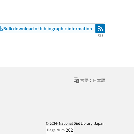
Bulk download of bibliographic information
RSS
RSS
言語：日本語
© 2024- National Diet Library, Japan.
202
Page Num.