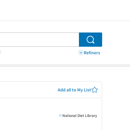
Search
Refiners
Add all to My List
National Diet Library