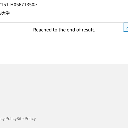
Y151-H05671350>
形大学
Reached to the end of result.
acy Policy
Site Policy