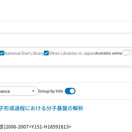
National Diet Library
Other Libraries in Japan
Available online
Group by title
子形成過程における分子基盤の解析
彦]
2006-2007
<Y151-H18591813>