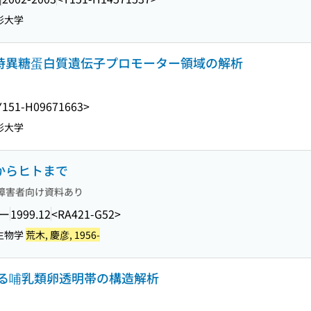
形大学
た卵管特異糖蛋白質遺伝子プロモーター領域の解析
Y151-H09671663>
形大学
スからヒトまで
障害者向け資料あり
ー
1999.12
<RA421-G52>
造生物学
荒木, 慶彦, 1956-
る哺乳類卵透明帯の構造解析