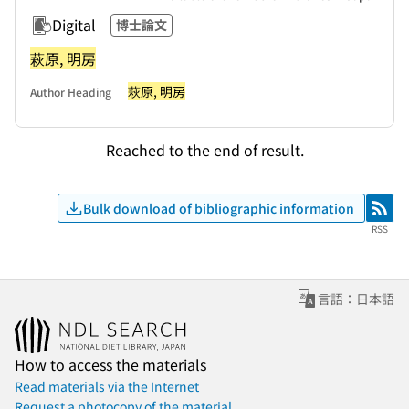
Digital
博士論文
萩原, 明房
萩原, 明房
Author Heading
Reached to the end of result.
Bulk download of bibliographic information
RSS
RSS
言語：日本語
How to access the materials
Read materials via the Internet
Request a photocopy of the material