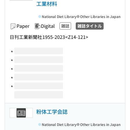
工業材料
National Diet Library
Other Libraries in Japan
Paper
Digital
雑誌
雑誌タイトル
日刊工業新聞社
1955-2023
<Z14-121>
Volumes of this title
粉体工学会誌
National Diet Library
Other Libraries in Japan