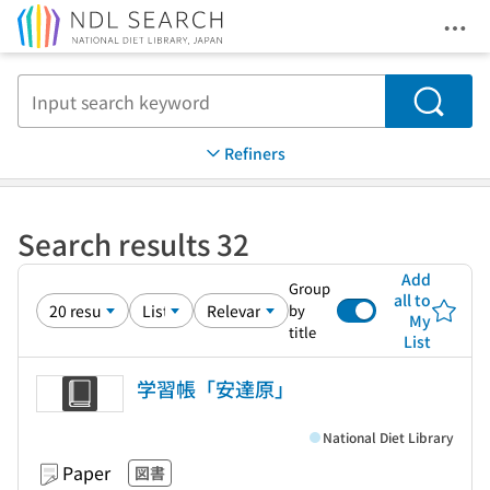
Ope
Jump to main content
Search
Refiners
Search results 32
Add
Group
all to
by
My
title
List
学習帳「安達原」
National Diet Library
Paper
図書