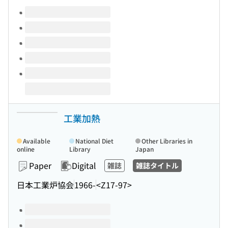
Volumes of this title
工業加熱
Available
National Diet
Other Libraries in
online
Library
Japan
Paper
Digital
雑誌
雑誌タイトル
日本工業炉協会
1966-
<Z17-97>
Volumes of this title