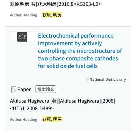
萩原明房 著
[萩原明房]
2016.8
<KG163-L9>
萩原, 明房
Author Heading
Electrochemical performance
improvement by actively
controlling the microstructure of
two phase composite cathodes
for solid oxide fuel cells
National Diet Library
Paper
博士論文
Akifusa Hagiwara [著]
[Akifusa Hagiwara]
[2008]
<UT51-2008-D489>
萩原, 明房
Author Heading