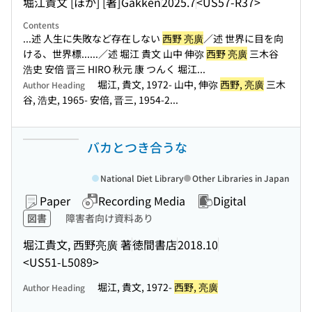
堀江貴文 [ほか] [著]
Gakken
2025.7
<US57-R37>
Contents
...述 人生に失敗など存在しない
西野 亮廣
／述 世界に目を向
ける、世界標...
...／述 堀江 貴文 山中 伸弥
西野 亮廣
三木谷
浩史 安倍 晋三 HIRO 秋元 康 つんく 堀江...
堀江, 貴文, 1972- 山中, 伸弥
西野, 亮廣
三木
Author Heading
谷, 浩史, 1965- 安倍, 晋三, 1954-2...
バカとつき合うな
National Diet Library
Other Libraries in Japan
Paper
Recording Media
Digital
図書
障害者向け資料あり
堀江貴文, 西野亮廣 著
徳間書店
2018.10
<US51-L5089>
堀江, 貴文, 1972-
西野, 亮廣
Author Heading