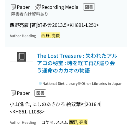
Paper
Recording Media
図書
障害者向け資料あり
西野亮廣 [著]
幻冬舎
2013.5
<KH891-L251>
西野, 亮廣
Author Heading
The Lost Treasure : 失われたアル
アコの秘宝 : 時を経て再び巡り会
う運命のカカオの物語
National Diet Library
Other Libraries in Japan
Paper
図書
小山進 作, にしのあきひろ 絵
双葉社
2016.4
<KH861-L1088>
コヤマ, ススム
西野, 亮廣
Author Heading