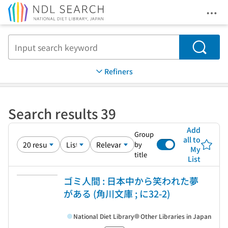
Ope
Jump to main content
Search
Refiners
Search results 39
Add
Group
all to
by
My
title
List
ゴミ人間 : 日本中から笑われた夢
がある (角川文庫 ; に32-2)
National Diet Library
Other Libraries in Japan