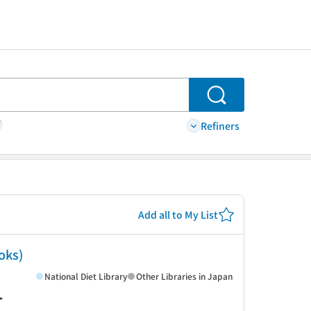
Search
Refiners
Add all to My List
ks)
National Diet Library
Other Libraries in Japan
>