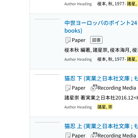
榎本, 秋, 1977-
諸星,
Author Heading
中世ヨーロッパのポイント24 (
books)
Paper
図書
榎本秋 編著, 諸星崇, 榎本海月, 
榎本, 秋, 1977-
諸星,
Author Heading
猫忍 下 (実業之日本社文庫 ; も7
Paper
Recording Media
諸星崇 著
実業之日本社
2016.12
<
諸星, 崇
Author Heading
猫忍 上 (実業之日本社文庫 ; も7
Paper
Recording Media