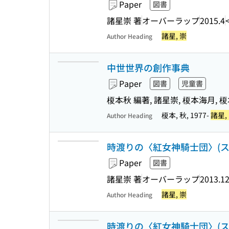
Paper
図書
諸星崇 著
オーバーラップ
2015.4
諸星, 崇
Author Heading
中世世界の創作事典
Paper
図書
児童書
榎本秋 編著, 諸星崇, 榎本海月, 
榎本, 秋, 1977-
諸星,
Author Heading
時渡りの〈紅女神騎士団〉(スカー
Paper
図書
諸星崇 著
オーバーラップ
2013.1
諸星, 崇
Author Heading
時渡りの〈紅女神騎士団〉(スカー