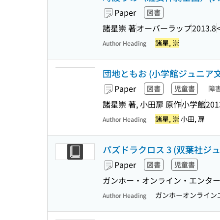
Paper
図書
諸星崇 著
オーバーラップ
2013.8
諸星, 崇
Author Heading
団地ともお (小学館ジュニア文
Paper
図書
児童書
障
諸星崇 著, 小田扉 原作
小学館
201
諸星, 崇
小田, 扉
Author Heading
パズドラクロス 3 (双葉社ジ
Paper
図書
児童書
ガンホー・オンライン・エンターテ
ガンホーオンライン
Author Heading