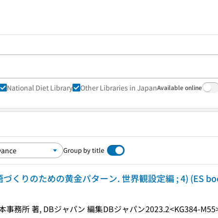
National Diet Library
Other Libraries in Japan
Available online
Group by title
くりのための黄金パターン. 世界観設定編 ; 4) (ES boo
榎本事務所 著, DBジャパン 編集
DBジャパン
2023.2
<KG384-M55