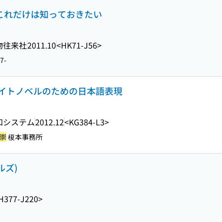
 これだけは知っておきたい
物往来社
2011.10
<HK71-J56>
7-
イトノベルのための日本語表現
和システム
2012.12
<KG384-L3>
 崇
榎本事務所
ルズ)
H377-J220>