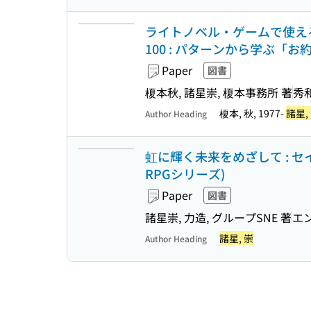
ライトノベル・ゲームで使え
100 : パターンから学ぶ「お
Paper
図書
榎本秋, 諸星崇, 榎本事務所 著
秀
榎本, 秋, 1977-
諸星,
Author Heading
虹に輝く未来をめざして : 
RPGシリーズ)
Paper
図書
諸星崇, 力造, グループSNE 著
エ
諸星, 崇
Author Heading