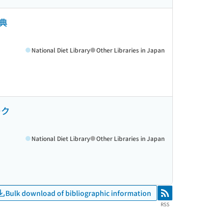
典
National Diet Library
Other Libraries in Japan
ーク
National Diet Library
Other Libraries in Japan
Bulk download of bibliographic information
RSS
RSS