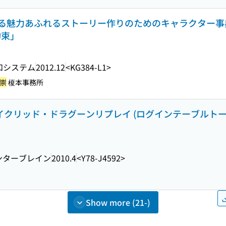
る魅力あふれるストーリー作りのためのキャラクター事
約束」
和システム
2012.12
<KG384-L1>
 崇
榎本事務所
セイクリッド・ドラグーンリプレイ (ログインテーブルト
ンターブレイン
2010.4
<Y78-J4592>
Show more (21-)