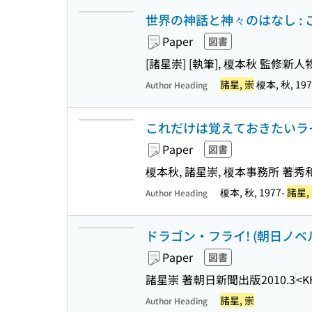
世界の神話と神々のはなし :
Paper
図書
[諸星崇] [執筆], 榎本秋 監修
新人
諸星, 崇
榎本, 秋, 197
Author Heading
これだけは覚えておきたいラ
Paper
図書
榎本秋, 諸星崇, 榎本事務所 著
秀
榎本, 秋, 1977-
諸星,
Author Heading
ドラゴン・フライ! (朝日ノベ
Paper
図書
諸星崇 著
朝日新聞出版
2010.3
<K
諸星, 崇
Author Heading