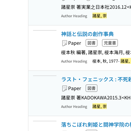
諸星崇 著
実業之日本社
2016.12
<
諸星, 崇
Author Heading
神話と伝説の創作事典
Paper
図書
児童書
榎本秋 編著, 諸星崇, 榎本海月, 
榎本, 秋, 1977-
諸星,
Author Heading
ラスト・フェニックス : 不死殺し
Paper
図書
諸星崇 著
KADOKAWA
2015.3
<KH
諸星, 崇
Author Heading
落ちこぼれ剣姫と闘神学院の教官 