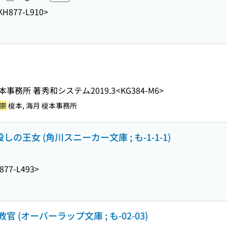
KH877-L910>
榎本事務所 著
秀和システム
2019.3
<KG384-M6>
 崇
榎本, 海月 榎本事務所
の王女 (角川スニーカー文庫 ; も-1-1-1)
877-L493>
(オーバーラップ文庫 ; も-02-03)