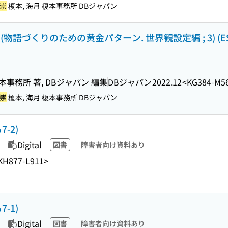
 崇
榎本, 海月 榎本事務所 DBジャパン
物語づくりのための黄金パターン. 世界観設定編 ; 3) (E
榎本事務所 著, DBジャパン 編集
DBジャパン
2022.12
<KG384-M5
 崇
榎本, 海月 榎本事務所 DBジャパン
-2)
Digital
図書
障害者向け資料あり
KH877-L911>
-1)
Digital
図書
障害者向け資料あり