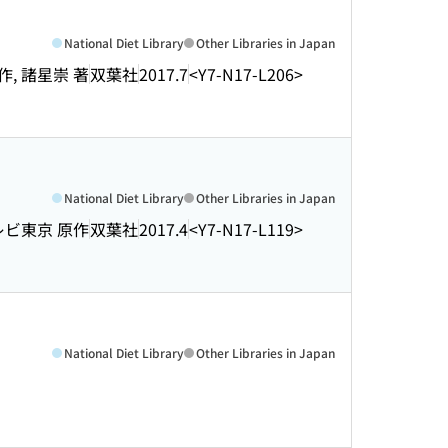
National Diet Library
Other Libraries in Japan
, 諸星崇 著
双葉社
2017.7
<Y7-N17-L206>
National Diet Library
Other Libraries in Japan
レビ東京 原作
双葉社
2017.4
<Y7-N17-L119>
National Diet Library
Other Libraries in Japan