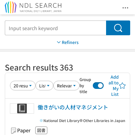
Ope
Jump to main content
Search
Refiners
Search results 363
Add
Group
all to
by
My
title
List
働きがいの人材マネジメント
National Diet Library
Other Libraries in Japan
Paper
図書