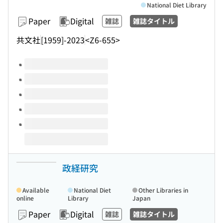
National Diet Library
Paper
Digital
雑誌
雑誌タイトル
共文社
[1959]-2023
<Z6-655>
Volumes of this title
政経研究
Available
National Diet
Other Libraries in
online
Library
Japan
Paper
Digital
雑誌
雑誌タイトル