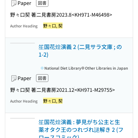
Paper
図書
野々口契 著
二見書房
2023.8
<KH971-M46498>
野々口, 契
Author Heading
笙国花煌演義 2 (二見サラ文庫 ; の
1-2)
National Diet Library
Other Libraries in Japan
Paper
図書
野々口契 著
二見書房
2021.12
<KH971-M29755>
野々口, 契
Author Heading
笙国花煌演義 : 夢見がち公主と生
薬オタク王のつれづれ謎解き 2 (フ
ロースコミック)