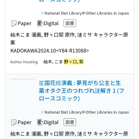
National Diet Library
Other Libraries in Japan
Paper
Digital
図書
柚木こま 漫画, 野々口契 原作, 漣ミサ キャラクター原
案
KADOKAWA
2024.10
<Y84-R13088>
柚木, こま
野々口, 契
Author Heading
笙国花煌演義 : 夢見がち公主と生
薬オタク王のつれづれ謎解き 1 (フ
ロースコミック)
National Diet Library
Other Libraries in Japan
Paper
Digital
図書
柚木こま 漫画, 野々口契 原作, 漣ミサ キャラクター原