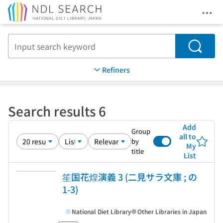
Ope
Jump to main content
Search
Refiners
Search results 6
Add
Group
all to
by
My
title
List
笙国花煌演義 3 (二見サラ文庫 ; の
1-3)
National Diet Library
Other Libraries in Japan