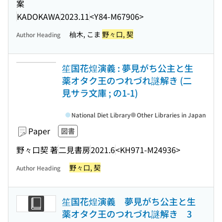
案
KADOKAWA
2023.11
<Y84-M67906>
柚木, こま
野々口, 契
Author Heading
笙国花煌演義 : 夢見がち公主と生
薬オタク王のつれづれ謎解き (二
見サラ文庫 ; の1-1)
National Diet Library
Other Libraries in Japan
Paper
図書
野々口契 著
二見書房
2021.6
<KH971-M24936>
野々口, 契
Author Heading
笙国花煌演義 夢見がち公主と生
薬オタク王のつれづれ謎解き 3