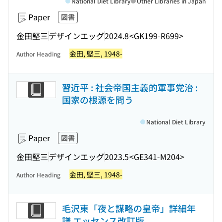
National Diet Library
Other Libraries in Japan
Paper
図書
金田堅三
デザインエッグ
2024.8
<GK199-R699>
金田, 堅三, 1948-
Author Heading
習近平 : 社会帝国主義的軍事党治 :
国家の根源を問う
National Diet Library
Paper
図書
金田堅三
デザインエッグ
2023.5
<GE341-M204>
金田, 堅三, 1948-
Author Heading
毛沢東「夜と謀略の皇帝」詳細年
譜 エッセンス改訂版