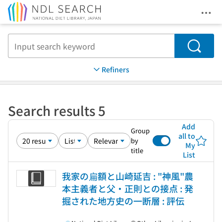
Ope
Jump to main content
Search
Refiners
Search results 5
Add
Group
all to
by
My
title
List
我家の扁額と山崎延吉 : "神風"農
本主義者と父・正則との接点 : 発
掘された地方史の一断層 : 評伝