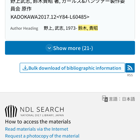
野上武志, 鈴木貴昭 著, ガールズ&パンツァー製作委
員会 原作
KADOKAWA
2017.12
<Y84-L60485>
野上, 武志, 1973-
鈴木, 貴昭
Author Heading
Show more (21-)
Bulk download of bibliographic information
RSS
RSS
言語：日本語
How to access the materials
Read materials via the Internet
Request a photocopy of the material