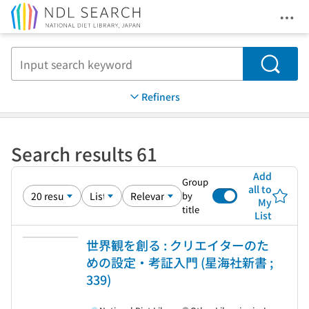
Ope
Jump to main content
Search
Refiners
Search results 61
Add
Group
all to
by
My
title
List
世界観を創る : クリエイターのた
めの設定・考証入門 (星海社新書 ;
339)