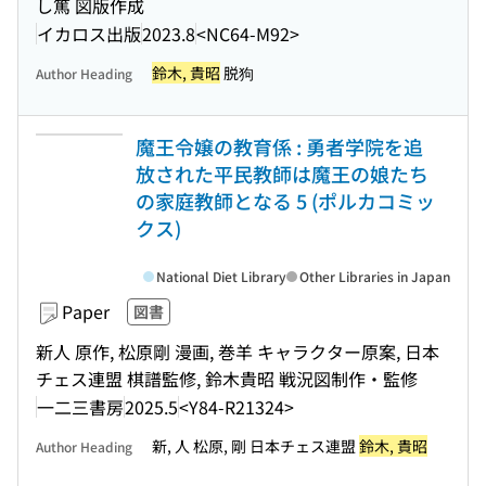
し篤 図版作成
イカロス出版
2023.8
<NC64-M92>
鈴木, 貴昭
脱狗
Author Heading
魔王令嬢の教育係 : 勇者学院を追
放された平民教師は魔王の娘たち
の家庭教師となる 5 (ポルカコミッ
クス)
National Diet Library
Other Libraries in Japan
Paper
図書
新人 原作, 松原剛 漫画, 巻羊 キャラクター原案, 日本
チェス連盟 棋譜監修, 鈴木貴昭 戦況図制作・監修
一二三書房
2025.5
<Y84-R21324>
新, 人 松原, 剛 日本チェス連盟
鈴木, 貴昭
Author Heading