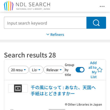
Ope
Jump to main content
Search
Refiners
Search results 28
Add
Group
all to
by
My
title
List
千の風になって : あなた、天国へ
手紙はとどきますかー
Other Libraries in Japan