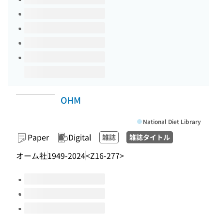
OHM
National Diet Library
Paper
Digital
雑誌
雑誌タイトル
オーム社
1949-2024
<Z16-277>
Volumes of this title