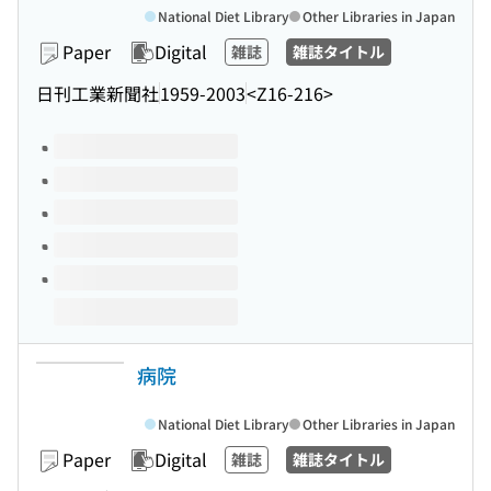
National Diet Library
Other Libraries in Japan
Paper
Digital
雑誌
雑誌タイトル
日刊工業新聞社
1959-2003
<Z16-216>
Volumes of this title
病院
National Diet Library
Other Libraries in Japan
Paper
Digital
雑誌
雑誌タイトル