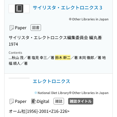
サイリスタ・エレクトロニクス 3
Other Libraries in Japan
Paper
図書
サイリスタ・エレクトロニクス編集委員会 編
丸善
1974
Contents
...秋山 茂／著 塩見 幸三／著
鈴木 幹二
／著 末岡 徹郎／著 地
福 順人／著
エレクトロニクス
National Diet Library
Other Libraries in Japan
Paper
Digital
雑誌
雑誌タイトル
オーム社
[1956]-2001
<Z16-226>