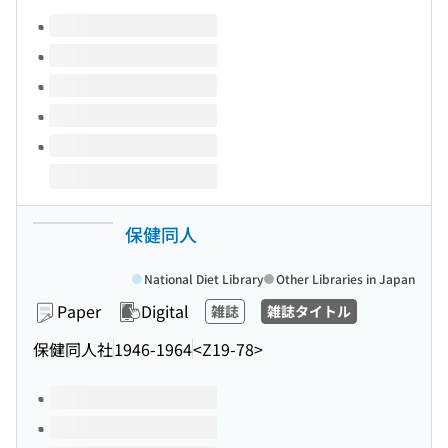
Volumes of this title
保健同人
National Diet Library
Other Libraries in Japan
Paper
Digital
雑誌
雑誌タイトル
保健同人社
1946-1964
<Z19-78>
Volumes of this title