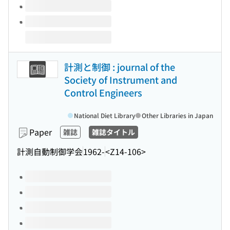
計測と制御 : journal of the
Society of Instrument and
Control Engineers
National Diet Library
Other Libraries in Japan
Paper
雑誌
雑誌タイトル
計測自動制御学会
1962-
<Z14-106>
Volumes of this title