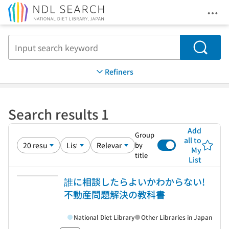
Ope
Jump to main content
Search
Refiners
Search results 1
Add
Group
all to
by
My
title
List
誰に相談したらよいかわからない!
不動産問題解決の教科書
National Diet Library
Other Libraries in Japan