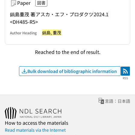
Paper
図書
鍋島重茂 著
アスカ・エフ・プロダクツ
2024.1
<DH485-R5>
鍋島, 重茂
Author Heading
Reached to the end of result.
Bulk download of bibliographic information
RSS
RSS
言語：日本語
How to access the materials
Read materials via the Internet