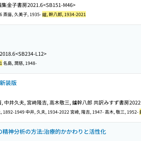
編集
金子書房
2021.6
<SB151-M46>
96 斎藤, 久美子, 1935-
鑪, 幹八郎, 1934-2021
2018.6
<SB234-L12>
1
名島, 潤慈, 1948-
 新装版
中井久夫, 宮﨑隆吉, 高木敬三, 鑪幹八郎 共訳
みすず書房
2022
tack, 1892-1949 中井, 久夫, 1934-2022 宮﨑, 隆吉, 1947- 高木, 敬三, 1952-
その精神分析の方法:治療的かかわりと活性化