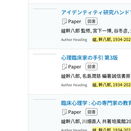
アイデンティティ研究ハンド
Paper
図書
鑪幹八郎 監修, 宮下一博, 谷冬彦,
鑪, 幹八郎, 1934-202
Author Heading
心理臨床家の手引 第3版
Paper
図書
鑪幹八郎, 名島潤慈 編著
誠信書房
鑪, 幹八郎, 1934-202
Author Heading
臨床心理学 : 心の専門家の教育
Paper
図書
鑪幹八郎, 川畑直人 共著
培風館
20
鑪, 幹八郎, 1934-202
Author Heading