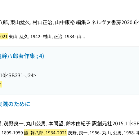
八郎, 東山紘久, 村山正治, 山中康裕 編集
ミネルヴァ書房
2020.6
2021
東山, 紘久, 1942- 村山, 正治, 1934- 山...
八郎著作集 ; 4)
.10
<SB231-J24>
1
の実践のために
, 茂野良一, 丸山公男, 本間望, 鈴木由紀子 訳
創元社
2015.11
<SB
r, 1899-1959
鑪, 幹八郎, 1934-2021
茂野, 良一, 1956- 丸山, 公男, 1958- 本