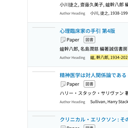
小川捷之, 齋藤久美子, 鑪幹八郎 
小川, 捷之, 1938-19
Author Heading
心理臨床家の手引 第4版
Paper
図書
鑪幹八郎, 名島潤慈 編著
誠信書房
鑪, 幹八郎, 1934-202
Author Heading
精神医学は対人関係論である
Paper
図書
ハリー・スタック・サリヴァン 著, 
Sullivan, Harry S
Author Heading
クリニカル・エリクソン : 