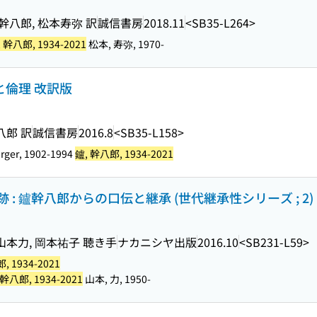
幹八郎, 松本寿弥 訳
誠信書房
2018.11
<SB35-L264>
 幹八郎, 1934-2021
松本, 寿弥, 1970-
と倫理 改訳版
八郎 訳
誠信書房
2016.8
<SB35-L158>
urger, 1902-1994
鑪, 幹八郎, 1934-2021
: 鑪幹八郎からの口伝と継承 (世代継承性シリーズ ; 2)
 山本力, 岡本祐子 聴き手
ナカニシヤ出版
2016.10
<SB231-L59>
, 1934-2021
 幹八郎, 1934-2021
山本, 力, 1950-