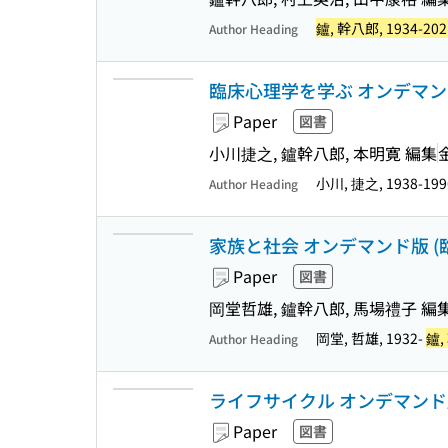
鑪, 幹八郎, 1934-202
Author Heading
臨床心理学を学ぶ オンデマンド版
Paper
図書
小川捷之, 鑪幹八郎, 本明寛 編集
小川, 捷之, 1938-19
Author Heading
家族と社会 オンデマンド版 (臨
Paper
図書
岡堂哲雄, 鑪幹八郎, 馬場禮子 編
岡堂, 哲雄, 1932-
鑪,
Author Heading
ライフサイクル オンデマンド版 
Paper
図書