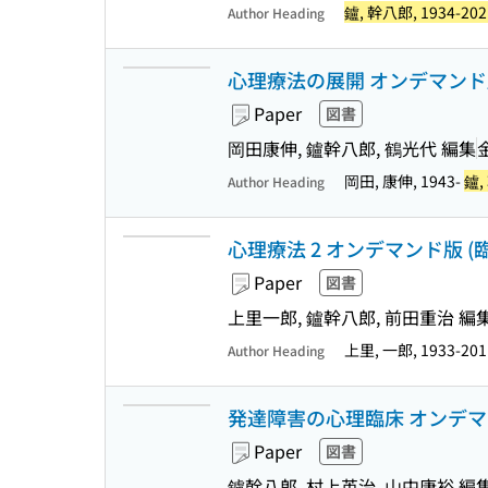
鑪, 幹八郎, 1934-202
Author Heading
心理療法の展開 オンデマンド版 
Paper
図書
岡田康伸, 鑪幹八郎, 鶴光代 編集
岡田, 康伸, 1943-
鑪,
Author Heading
心理療法 2 オンデマンド版 (臨
Paper
図書
上里一郎, 鑪幹八郎, 前田重治 編
上里, 一郎, 1933-20
Author Heading
発達障害の心理臨床 オンデマンド
Paper
図書
鑪幹八郎, 村上英治, 山中康裕 編