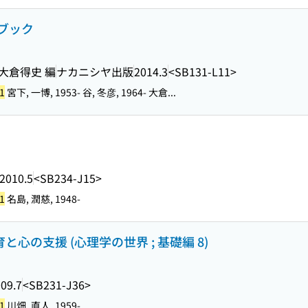
ブック
 大倉得史 編
ナカニシヤ出版
2014.3
<SB131-L11>
1
宮下, 一博, 1953- 谷, 冬彦, 1964- 大倉...
2010.5
<SB234-J15>
1
名島, 潤慈, 1948-
と心の支援 (心理学の世界 ; 基礎編 8)
09.7
<SB231-J36>
1
川畑, 直人, 1959-