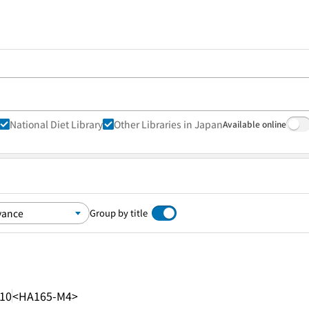
National Diet Library
Other Libraries in Japan
Available online
Group by title
.10
<HA165-M4>