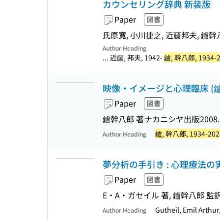
カウンセリング辞典 新装版
Paper
図書
氏原寛, 小川捷之, 近藤邦夫, 鑪幹
Author Heading
... 近藤, 邦夫, 1942-
鑪, 幹八郎, 1934-
映像・イメージと心理臨床 (鑪幹
Paper
図書
鑪幹八郎 著
ナカニシヤ出版
2008
鑪, 幹八郎, 1934-202
Author Heading
夢分析の手引き : 心理療法
Paper
図書
E・A・ガセイル 著, 鑪幹八郎 監訳
Gutheil, Emil Arthu
Author Heading