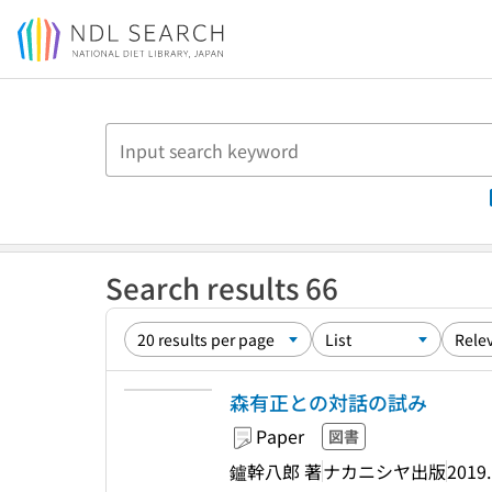
Jump to main content
Search results 66
森有正との対話の試み
Paper
図書
鑪幹八郎 著
ナカニシヤ出版
2019