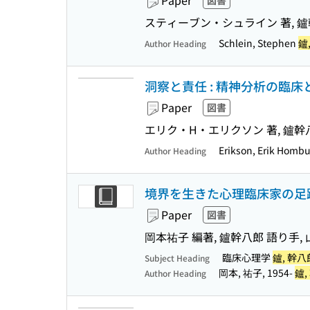
Paper
図書
スティーブン・シュライン 著, 鑪
Schlein, Stephen
鑪,
Author Heading
洞察と責任 : 精神分析の臨床
Paper
図書
エリク・H・エリクソン 著, 鑪幹
Erikson, Erik Homb
Author Heading
境界を生きた心理臨床家の足跡 
Paper
図書
岡本祐子 編著, 鑪幹八郎 語り手,
臨床心理学
鑪, 幹八郎
Subject Heading
岡本, 祐子, 1954-
鑪,
Author Heading