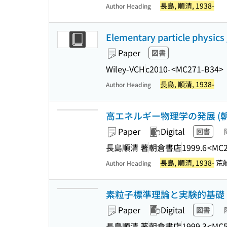
長島, 順清, 1938-
Author Heading
Elementary particle physics
Paper
図書
Wiley-VCH
c2010-
<MC271-B34>
長島, 順清, 1938-
Author Heading
高エネルギー物理学の発展 (朝倉
Paper
Digital
図書
長島順清 著
朝倉書店
1999.6
<MC2
長島, 順清, 1938-
荒船
Author Heading
素粒子標準理論と実験的基礎 (朝
Paper
Digital
図書
長島順清 著
朝倉書店
1999.3
<MC5