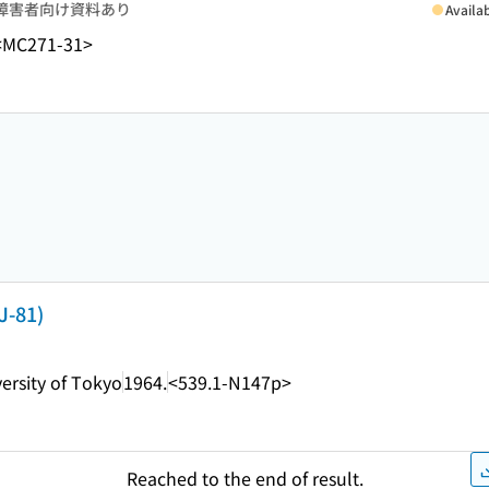
障害者向け資料あり
Availa
<MC271-31>
J-81)
versity of Tokyo
1964.
<539.1-N147p>
Reached to the end of result.