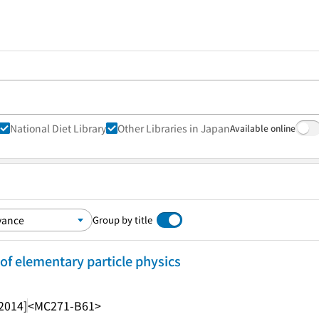
National Diet Library
Other Libraries in Japan
Available online
Group by title
f elementary particle physics
2014]
<MC271-B61>