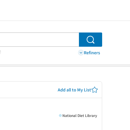
Search
Refiners
Add all to My List
National Diet Library