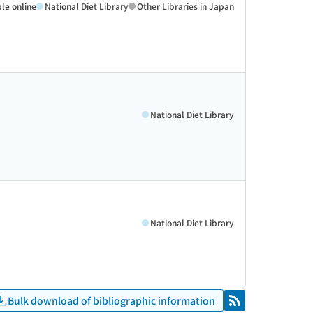
ble online
National Diet Library
Other Libraries in Japan
National Diet Library
National Diet Library
Bulk download of bibliographic information
RSS