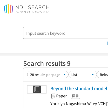
Jump to main content
Search results 9
Beyond the standard model o
Paper
図書
Yorikiyo Nagashima.
Wiley-VCH
[