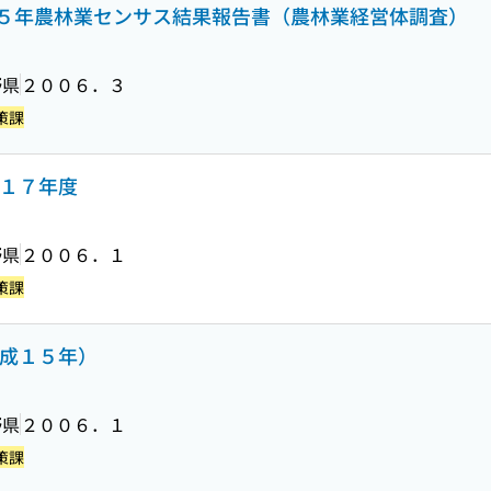
５年農林業センサス結果報告書（農林業経営体調査）
野県
２００６．３
策課
成１７年度
野県
２００６．１
策課
平成１５年）
野県
２００６．１
策課