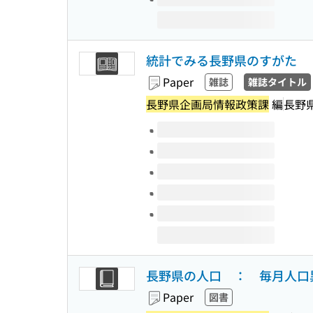
統計でみる長野県のすがた
Paper
雑誌
雑誌タイトル
長野県企画局情報政策課
編
長野
Volumes of this title
長野県の人口 ： 毎月人口
Paper
図書