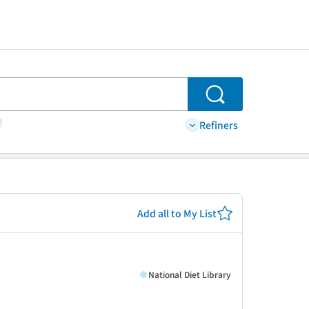
Search
Refiners
Add all to My List
National Diet Library