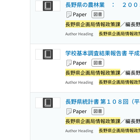
長野県の農林業 ： ２００
Paper
図書
長野県企画局情報政策課
／編
長
長野県企画局情報政
Author Heading
学校基本調査結果報告書 平
Paper
図書
長野県企画局情報政策課
／編
長
長野県企画局情報政
Author Heading
長野県統計書 第１０８回（
Paper
図書
長野県企画局情報政策課
／編
長
長野県企画局情報政
Author Heading