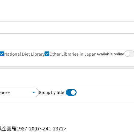
National Diet Library
Other Libraries in Japan
Available online
Group by title
県企画局
1987-2007
<Z41-2372>