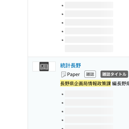
Volumes of this title
統計長野
Paper
雑誌
雑誌タイトル
長野県企画局情報政策課
編
長野
Volumes of this title