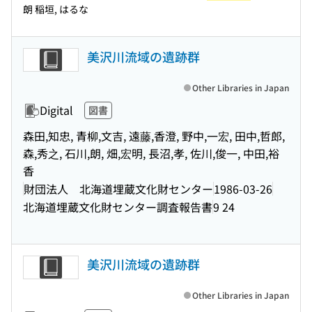
朗 稲垣, はるな
美沢川流域の遺跡群
Other Libraries in Japan
Digital
図書
森田,知忠, 青柳,文吉, 遠藤,香澄, 野中,一宏, 田中,哲郎,
森,秀之, 石川,朗, 畑,宏明, 長沼,孝, 佐川,俊一, 中田,裕
香
財団法人 北海道埋蔵文化財センター
1986-03-26
北海道埋蔵文化財センター調査報告書
9 24
美沢川流域の遺跡群
Other Libraries in Japan