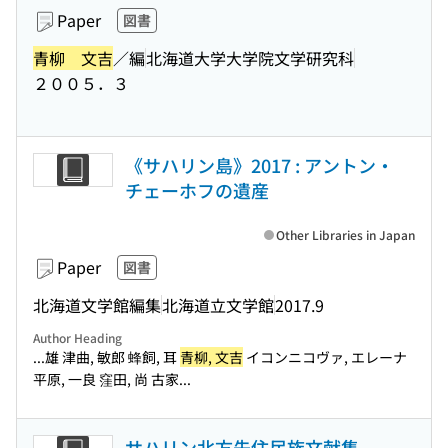
Paper
図書
青柳 文吉
／編
北海道大学大学院文学研究科
２００５．３
《サハリン島》2017 : アントン・
チェーホフの遺産
Other Libraries in Japan
Paper
図書
北海道文学館編集
北海道立文学館
2017.9
Author Heading
...雄 津曲, 敏郎 蜂飼, 耳
青柳, 文吉
イコンニコヴァ, エレーナ
平原, 一良 窪田, 尚 古家...
サハリン北方先住民族文献集