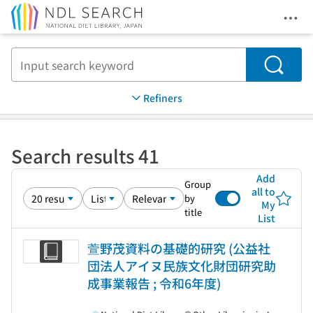
Ope
Jump to main content
Search
Refiners
Search results 41
Add
Group
all to
by
My
title
List
萱野茂資料の基礎的研究 (公益社
団法人アイヌ民族文化財団研究助
成事業報告 ; 令和6年度)