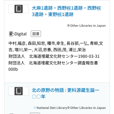
大麻1遺跡・西野幌1遺跡・西野幌
3遺跡・東野幌1遺跡
Other Libraries in Japan
Digital
図書
中村,福彦, 森田,知忠, 種市,幸生, 長谷部,一弘, 青柳,文
吉, 増川,栄一, 大沼,忠春, 西田,茂, 浦辻,栄治
財団法人 北海道埋蔵文化財センター
1980-03-31
財団法人 北海道埋蔵文化財センター調査報告書
000b
北の原野の物語 : 更科源蔵生誕一
〇〇年
National Diet Library
Other Libraries in Japan