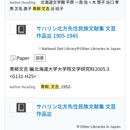
北海道文学館 平原 一良 佐々木 啓子 谷口 孝
Author Heading
男 苫名 直子
青柳 文吉
谷 暎子
サハリン北方先住民族文献集 文芸
作品篇 1905-1945
National Diet Library
Other Libraries in Japan
Paper
図書
青柳文吉 編
北海道大学大学院文学研究科
2005.3
<G131-H25>
青柳, 文吉
, 1952-
Author Heading
サハリン北方先住民族文献集 文芸
作品篇
Other Libraries in Japan