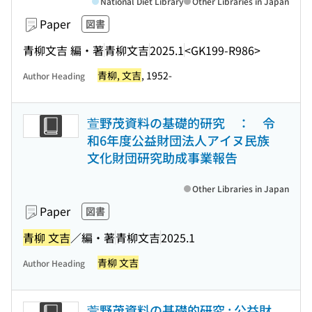
National Diet Library
Other Libraries in Japan
Paper
図書
青柳文吉 編・著
青柳文吉
2025.1
<GK199-R986>
青柳, 文吉
, 1952-
Author Heading
萱野茂資料の基礎的研究 ： 令
和6年度公益財団法人アイヌ民族
文化財団研究助成事業報告
Other Libraries in Japan
Paper
図書
青柳 文吉
／編・著
青柳文吉
2025.1
青柳 文吉
Author Heading
萱野茂資料の基礎的研究 : 公益財