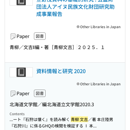
団法人アイヌ民族文化財団研究助
成事業報告
Other Libraries in Japan
Paper
図書
青柳／文吉‖編・著
［青柳文吉］
２０２５．１
資料情報と研究 2020
Other Libraries in Japan
Paper
図書
北海道文学館／編
北海道立文学館
2020.3
Contents
...ート『石狩は懐く』を読み解く
青柳 文吉
／著 本庄陸男
『石狩川』に係るGHQの検閲を検証する Ⅰ 本...