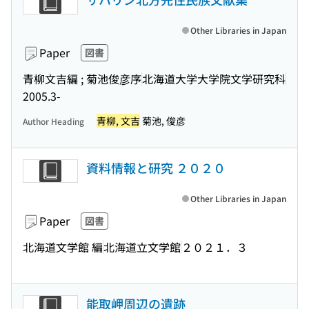
Other Libraries in Japan
Paper
図書
青柳文吉編 ; 菊池俊彦序
北海道大学大学院文学研究科
2005.3-
青柳, 文吉
菊池, 俊彦
Author Heading
資料情報と研究 ２０２０
Other Libraries in Japan
Paper
図書
北海道文学館 編
北海道立文学館
２０２１．３
能取岬周辺の遺跡