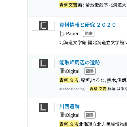
青柳文吉
編 ; 菊池俊彦序
北海道大
資料情報と研究 ２０２０
Paper
図書
北海道文学館 編
北海道立文学館
能取岬周辺の遺跡
Digital
図書
青柳,文吉
, 稲垣,はるな, 熊木,俊朗
青柳,文吉
稲垣,はるな
Author Heading
川西遺跡
Digital
図書
青柳,文吉
北海道立北方民族博物