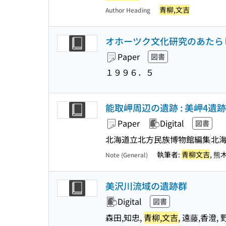
青柳,文吉
Author Heading
オホーツク文化研究のあたらしい
Paper
図書
１９９６．５
能取岬周辺の遺跡 : 美岬4遺
Paper
Digital
図書
北海道立北方民族博物館編集
北
執筆者:
青柳文吉
, 熊
Note (General)
美沢川流域の遺跡群
Digital
図書
森田,知忠,
青柳,文吉
, 遠藤,香澄, 