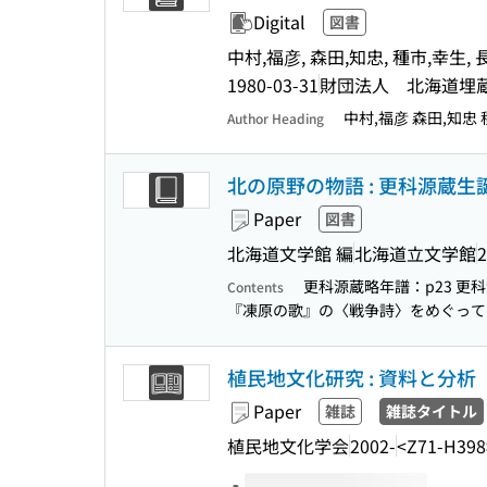
Digital
図書
中村,福彦, 森田,知忠, 種市,幸生,
1980-03-31
財団法人 北海道埋
中村,福彦 森田,知忠
Author Heading
北の原野の物語 : 更科源蔵
Paper
図書
北海道文学館 編
北海道立文学館
2
更科源蔵略年譜：p23 更
Contents
『凍原の歌』の〈戦争詩〉をめぐっ
植民地文化研究 : 資料と分析
Paper
雑誌
雑誌タイトル
植民地文化学会
2002-
<Z71-H398
Volumes of this title