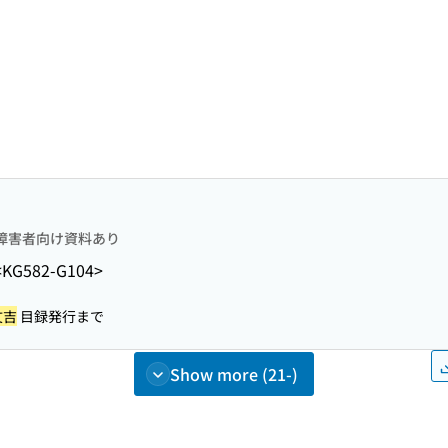
障害者向け資料あり
<KG582-G104>
文吉
目録発行まで
Show more (21-)