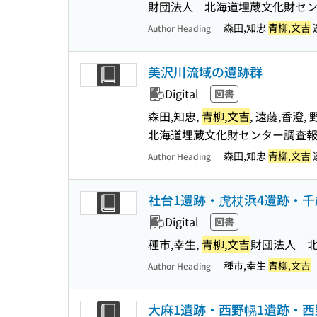
財団法人 北海道埋蔵文化財セ
森田,知忠
青柳,文吉
Author Heading
美沢川流域の遺跡群
Digital
図書
森田,知忠,
青柳,文吉
, 遠藤,香澄, 
北海道埋蔵文化財センター調査
森田,知忠
青柳,文吉
Author Heading
社台1遺跡・虎杖浜4遺跡・千
Digital
図書
種市,幸生,
青柳,文吉
財団法人 
種市,幸生
青柳,文吉
Author Heading
大麻1遺跡・西野幌1遺跡・西