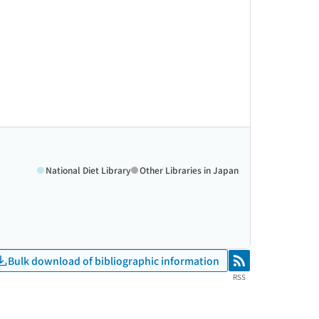
National Diet Library
Other Libraries in Japan
Bulk download of bibliographic information
RSS
RSS