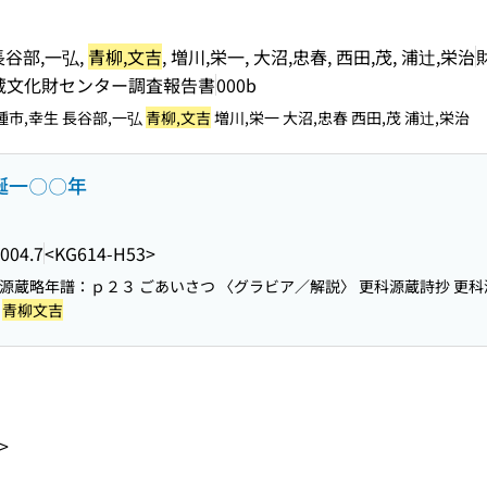
 長谷部,一弘,
青柳,文吉
, 増川,栄一, 大沼,忠春, 西田,茂, 浦辻,栄治
蔵文化財センター調査報告書
000b
 種市,幸生 長谷部,一弘
青柳,文吉
増川,栄一 大沼,忠春 西田,茂 浦辻,栄治
生誕一〇〇年
004.7
<KG614-H53>
科源蔵略年譜：ｐ２３ ごあいさつ 〈グラビア／解説〉 更科源蔵詩抄 更科
て
青柳文吉
>