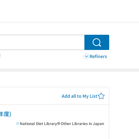
Search
Refiners
Add all to My List
年度)
National Diet Library
Other Libraries in Japan