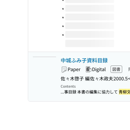
中城ふみ子資料目録
Paper
Digital
図書
佐々木啓子 編
佐々木政夫
2000.5
Contents
...事目録 本書の編集に協力して
青柳