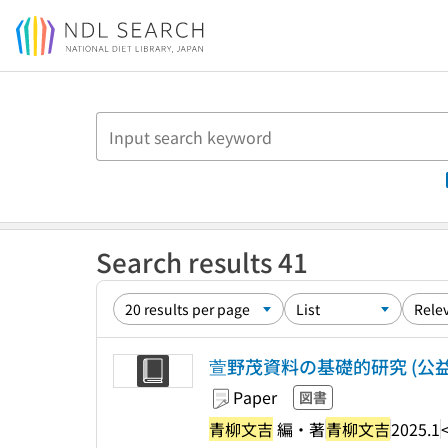
Jump to main content
Search results 41
萱野茂資料の基礎的研究 (公
Paper
図書
青柳文吉
編・著
青柳文吉
2025.1