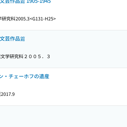
作品篇 1905-1945
学研究科
2005.3
<G131-H25>
 文芸作品篇
院文学研究科
２００５．３
ントン・チェーホフの遺産
館
2017.9