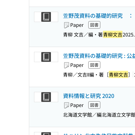
萱野茂資料の基礎的研究 ：
Paper
図書
青柳 文吉／編・著
青柳文吉
2025.
萱野茂資料の基礎的研究 : 
Paper
図書
青柳／文吉‖編・著
［
青柳文吉
］
資料情報と研究 2020
Paper
図書
北海道文学館／編
北海道立文学