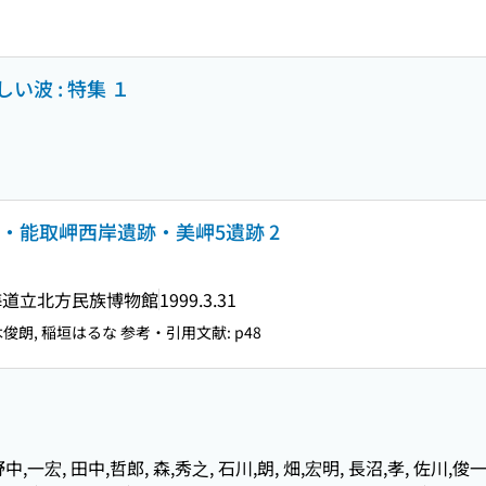
波 : 特集 １
跡・能取岬西岸遺跡・美岬5遺跡 2
海道立北方民族博物館
1999.3.31
木俊朗, 稲垣はるな 参考・引用文献: p48
野中,一宏, 田中,哲郎, 森,秀之, 石川,朗, 畑,宏明, 長沼,孝, 佐川,俊