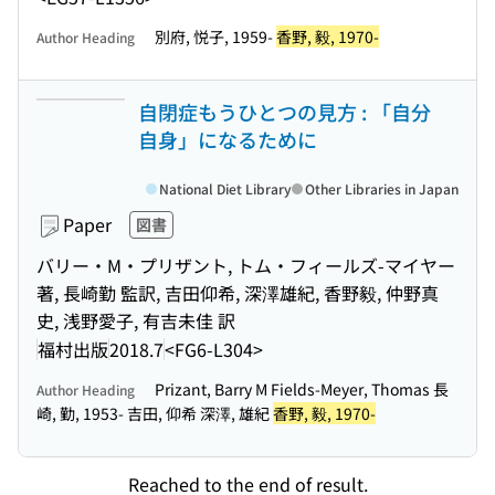
別府, 悦子, 1959-
香野, 毅, 1970-
Author Heading
自閉症もうひとつの見方 : 「自分
自身」になるために
National Diet Library
Other Libraries in Japan
Paper
図書
バリー・M・プリザント, トム・フィールズ-マイヤー
著, 長崎勤 監訳, 吉田仰希, 深澤雄紀, 香野毅, 仲野真
史, 浅野愛子, 有吉未佳 訳
福村出版
2018.7
<FG6-L304>
Prizant, Barry M Fields-Meyer, Thomas 長
Author Heading
崎, 勤, 1953- 吉田, 仰希 深澤, 雄紀
香野, 毅, 1970-
Reached to the end of result.