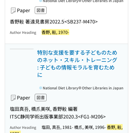
National Diet Library
Other Libraries in Japan
Paper
図書
香野毅 著
遠見書房
2022.5
<SB237-M470>
香野, 毅, 1970-
Author Heading
特別な支援を要する子どものため
のネット・スキル・トレーニング
: 子どもの情報モラルを育むため
に
National Diet Library
Other Libraries in Japan
Paper
図書
塩田真吾, 橋爪美咲, 香野毅 編著
ITSC静岡学術出版事業部
2020.3
<FG1-M206>
塩田, 真吾, 1981- 橋爪, 美咲, 1996-
香野, 毅,
Author Heading