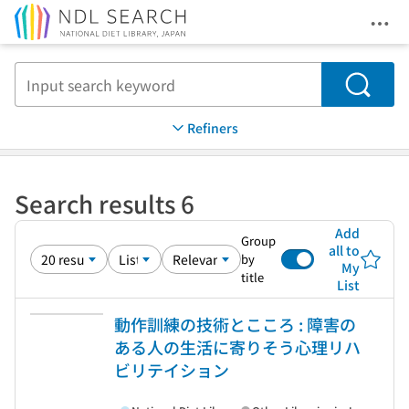
Ope
Jump to main content
Search
Refiners
Search results 6
Add
Group
all to
by
My
title
List
動作訓練の技術とこころ : 障害の
ある人の生活に寄りそう心理リハ
ビリテイション