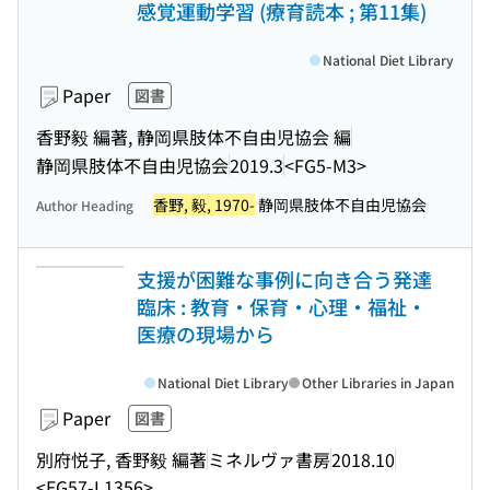
感覚運動学習 (療育読本 ; 第11集)
National Diet Library
Paper
図書
香野毅 編著, 静岡県肢体不自由児協会 編
静岡県肢体不自由児協会
2019.3
<FG5-M3>
香野, 毅, 1970-
静岡県肢体不自由児協会
Author Heading
支援が困難な事例に向き合う発達
臨床 : 教育・保育・心理・福祉・
医療の現場から
National Diet Library
Other Libraries in Japan
Paper
図書
別府悦子, 香野毅 編著
ミネルヴァ書房
2018.10
<EG57-L1356>