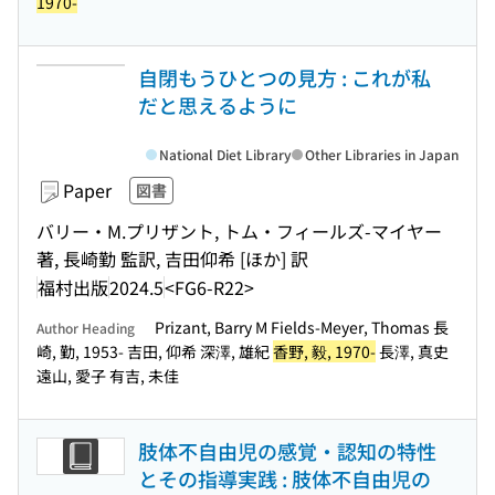
1970-
自閉もうひとつの見方 : これが私
だと思えるように
National Diet Library
Other Libraries in Japan
Paper
図書
バリー・M.プリザント, トム・フィールズ-マイヤー
著, 長崎勤 監訳, 吉田仰希 [ほか] 訳
福村出版
2024.5
<FG6-R22>
Prizant, Barry M Fields-Meyer, Thomas 長
Author Heading
崎, 勤, 1953- 吉田, 仰希 深澤, 雄紀
香野, 毅, 1970-
長澤, 真史
遠山, 愛子 有吉, 未佳
肢体不自由児の感覚・認知の特性
とその指導実践 : 肢体不自由児の