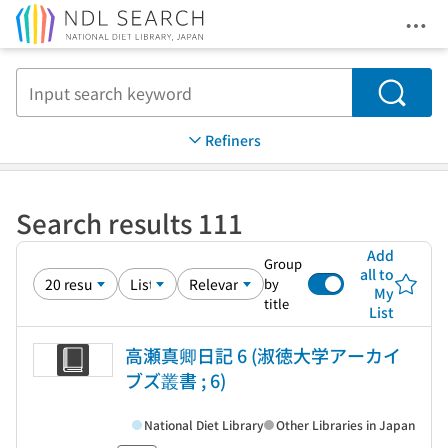
Ope
Jump to main content
Search
Refiners
Search results 111
Add
Group
all to
by
My
title
List
高瀬真卿日記 6 (淑徳大学アーカイ
ブズ叢書 ; 6)
National Diet Library
Other Libraries in Japan