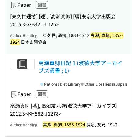
Paper
図書
[東久世通禧] [述], [高瀨眞卿] [編]
東京大学出版会
2016.3
<GB421-L126>
東久世, 通禧, 1833-1912
高瀬, 真卿, 1853-
Author Heading
1924
日本史籍協会
高瀬真卿日記 1 (淑徳大学アーカイ
ブズ叢書 ; 1)
National Diet Library
Other Libraries in Japan
Paper
図書
高瀬真卿 [著], 長沼友兄 編
淑徳大学アーカイブズ
2012.3
<KH582-J1278>
高瀬, 真卿, 1853-1924
長沼, 友兄, 1942-
Author Heading