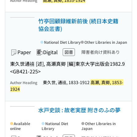
高瀬, 真卿, 1853-1924
Author Heading
竹亭回顧録維新前後 (続日本史籍
協会叢書)
National Diet Library
Other Libraries in Japan
Paper
Digital
図書
障害者向け資料あり
東久世通禧 [述], 高瀬真卿 [編]
東京大学出版会
1982.9
<GB421-225>
東久世, 通禧, 1833-1912
高瀬, 真卿, 1853-
Author Heading
1924
水戸史談 : 故老実歴 附きのふの夢
Available
National Diet
Other Libraries in
online
Library
Japan