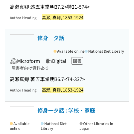
高瀬真卿 述
五車堂
明37.2
<特21-574>
高瀬, 真卿, 1853-1924
Author Heading
修身一夕話
Available online
National Diet Library
Microform
Digital
図書
障害者向け資料あり
高瀬真卿 著
五車堂
明36.7
<74-337>
高瀬, 真卿, 1853-1924
Author Heading
修身一夕話 : 学校・家庭
Available
National Diet
Other Libraries in
online
Library
Japan