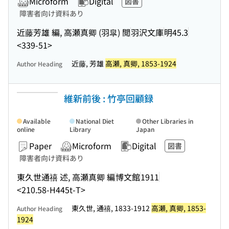
Microform
Digital
図書
障害者向け資料あり
近藤芳雄 編, 高瀬真卿 (羽皐) 閲
羽沢文庫
明45.3
<339-51>
近藤, 芳雄
高瀬, 真卿, 1853-1924
Author Heading
維新前後 : 竹亭回顧録
Available
National Diet
Other Libraries in
online
Library
Japan
Paper
Microform
Digital
図書
障害者向け資料あり
東久世通禧 述, 高瀬真卿 編
博文館
1911
<210.58-H445t-T>
東久世, 通禧, 1833-1912
高瀬, 真卿, 1853-
Author Heading
1924