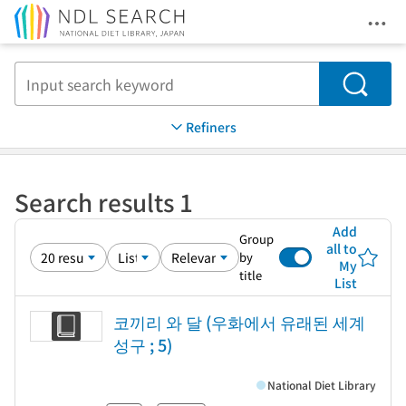
Ope
Jump to main content
Search
Refiners
Search results 1
Add
Group
all to
by
My
title
List
코끼리 와 달 (우화에서 유래된 세계
성구 ; 5)
National Diet Library