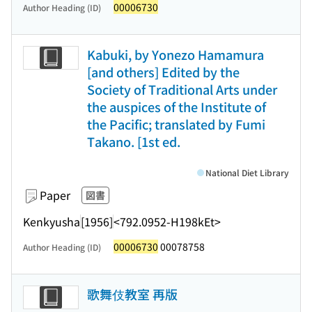
00006730
Author Heading (ID)
Kabuki, by Yonezo Hamamura
[and others] Edited by the
Society of Traditional Arts under
the auspices of the Institute of
the Pacific; translated by Fumi
Takano. [1st ed.
National Diet Library
Paper
図書
Kenkyusha
[1956]
<792.0952-H198kEt>
00006730
00078758
Author Heading (ID)
歌舞伎教室 再版