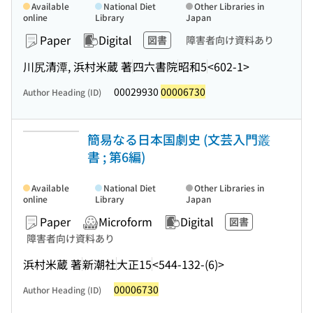
Available
National Diet
Other Libraries in
online
Library
Japan
Paper
Digital
図書
障害者向け資料あり
川尻清潭, 浜村米蔵 著
四六書院
昭和5
<602-1>
00029930
00006730
Author Heading (ID)
簡易なる日本国劇史 (文芸入門叢
書 ; 第6編)
Available
National Diet
Other Libraries in
online
Library
Japan
Paper
Microform
Digital
図書
障害者向け資料あり
浜村米蔵 著
新潮社
大正15
<544-132-(6)>
00006730
Author Heading (ID)