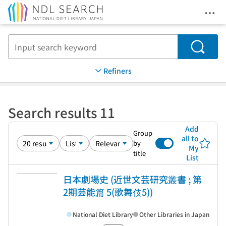
Ope
Jump to main content
Search
Refiners
Search results 11
Add
Group
all to
by
My
title
List
日本劇場史 (近世文芸研究叢書 ; 第
2期芸能篇 5(歌舞伎5))
National Diet Library
Other Libraries in Japan