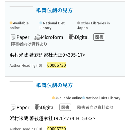
歌舞伎劇の見方
Available
National Diet
Other Libraries in
online
Library
Japan
Paper
Microform
Digital
図書
障害者向け資料あり
浜村米蔵 著
萩廼家社
大正9
<395-17>
00006730
Author Heading (ID)
歌舞伎劇の見方
Available online
National Diet Library
Paper
Digital
図書
障害者向け資料あり
浜村米蔵 著
萩廼家社
1920
<774-H153k3>
00006730
Author Heading (ID)