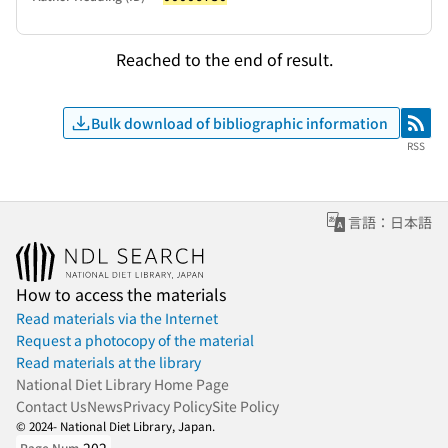
Reached to the end of result.
Bulk download of bibliographic information
RSS
RSS
言語：日本語
How to access the materials
Read materials via the Internet
Request a photocopy of the material
Read materials at the library
National Diet Library Home Page
Contact Us
News
Privacy Policy
Site Policy
© 2024- National Diet Library, Japan.
Page Num.