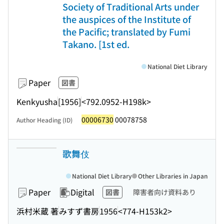
Society of Traditional Arts under
the auspices of the Institute of
the Pacific; translated by Fumi
Takano. [1st ed.
National Diet Library
Paper
図書
Kenkyusha
[1956]
<792.0952-H198k>
00006730
00078758
Author Heading (ID)
歌舞伎
National Diet Library
Other Libraries in Japan
Paper
Digital
図書
障害者向け資料あり
浜村米蔵 著
みすず書房
1956
<774-H153k2>