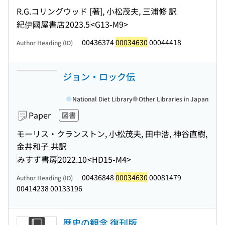
R.G.コリングウッド [著], 小松茂夫, 三浦修 訳
紀伊國屋書店
2023.5
<G13-M9>
00436374
00034630
00044418
Author Heading (ID)
ジョン・ロック伝
National Diet Library
Other Libraries in Japan
Paper
図書
モーリス・クランストン, 小松茂夫, 田中浩, 神谷直樹,
金井和子 共訳
みすず書房
2022.10
<HD15-M4>
00436848
00034630
00081479
Author Heading (ID)
00414238 00133196
歴史の観念 復刊版