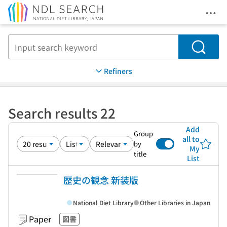
Ope
Jump to main content
Search
Refiners
Search results 22
Add
Group
all to
by
My
title
List
歴史の観念 新装版
National Diet Library
Other Libraries in Japan
Paper
図書