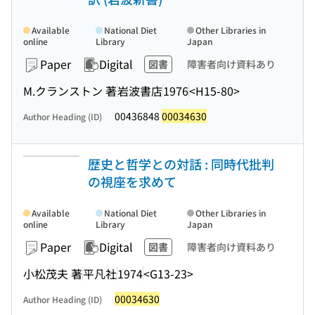
Available
National Diet
Other Libraries in
online
Library
Japan
Paper
Digital
図書
障害者向け資料あり
M.クランストン 著
岩波書店
1976
<H15-80>
00436848
00034630
Author Heading (ID)
歴史と哲学との対話 : 同時代批判
の視座を求めて
Available
National Diet
Other Libraries in
online
Library
Japan
Paper
Digital
図書
障害者向け資料あり
小松茂夫 著
平凡社
1974
<G13-23>
00034630
Author Heading (ID)