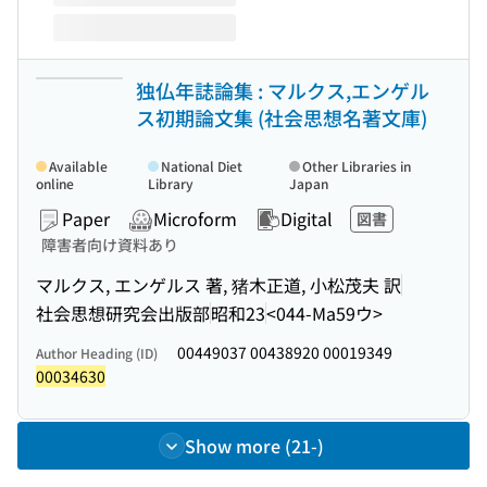
独仏年誌論集 : マルクス,エンゲル
ス初期論文集 (社会思想名著文庫)
Available
National Diet
Other Libraries in
online
Library
Japan
Paper
Microform
Digital
図書
障害者向け資料あり
マルクス, エンゲルス 著, 猪木正道, 小松茂夫 訳
社会思想研究会出版部
昭和23
<044-Ma59ウ>
00449037 00438920 00019349
Author Heading (ID)
00034630
Show more (21-)