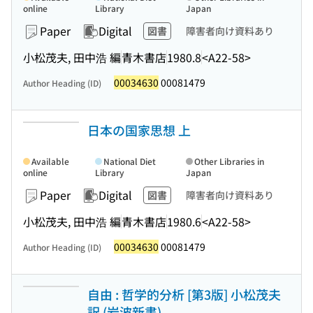
online
Library
Japan
Paper
Digital
図書
障害者向け資料あり
小松茂夫, 田中浩 編
青木書店
1980.8
<A22-58>
00034630
00081479
Author Heading (ID)
日本の国家思想 上
Available
National Diet
Other Libraries in
online
Library
Japan
Paper
Digital
図書
障害者向け資料あり
小松茂夫, 田中浩 編
青木書店
1980.6
<A22-58>
00034630
00081479
Author Heading (ID)
自由 : 哲学的分析 [第3版] 小松茂夫
訳 (岩波新書)