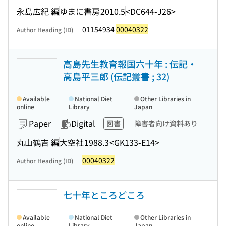
永島広紀 編
ゆまに書房
2010.5
<DC644-J26>
01154934
00040322
Author Heading (ID)
高島先生教育報国六十年 : 伝記・
高島平三郎 (伝記叢書 ; 32)
Available
National Diet
Other Libraries in
online
Library
Japan
Paper
Digital
図書
障害者向け資料あり
丸山鶴吉 編
大空社
1988.3
<GK133-E14>
00040322
Author Heading (ID)
七十年ところどころ
Available
National Diet
Other Libraries in
online
Library
Japan