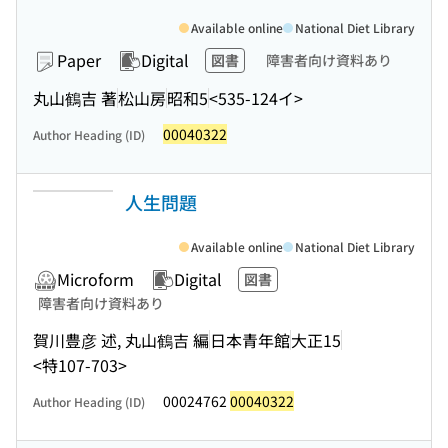
Available online
National Diet Library
Paper
Digital
図書
障害者向け資料あり
丸山鶴吉 著
松山房
昭和5
<535-124イ>
00040322
Author Heading (ID)
人生問題
Available online
National Diet Library
Microform
Digital
図書
障害者向け資料あり
賀川豊彦 述, 丸山鶴吉 編
日本青年館
大正15
<特107-703>
00024762
00040322
Author Heading (ID)