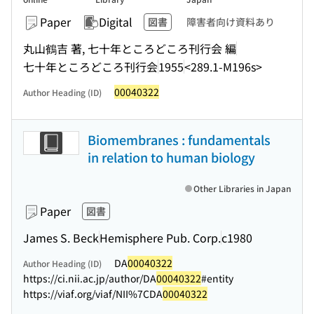
Paper
Digital
図書
障害者向け資料あり
丸山鶴吉 著, 七十年ところどころ刊行会 編
七十年ところどころ刊行会
1955
<289.1-M196s>
00040322
Author Heading (ID)
Biomembranes : fundamentals
in relation to human biology
Other Libraries in Japan
Paper
図書
James S. Beck
Hemisphere Pub. Corp.
c1980
DA
00040322
Author Heading (ID)
https://ci.nii.ac.jp/author/DA
00040322
#entity
https://viaf.org/viaf/NII%7CDA
00040322