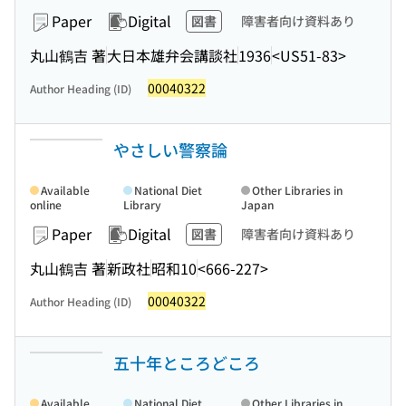
Paper
Digital
図書
障害者向け資料あり
丸山鶴吉 著
大日本雄弁会講談社
1936
<US51-83>
00040322
Author Heading (ID)
やさしい警察論
Available
National Diet
Other Libraries in
online
Library
Japan
Paper
Digital
図書
障害者向け資料あり
丸山鶴吉 著
新政社
昭和10
<666-227>
00040322
Author Heading (ID)
五十年ところどころ
Available
National Diet
Other Libraries in