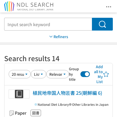
Ope
Jump to main content
Search
Refiners
Search results 14
Add
Group
all to
by
My
title
List
植民地帝国人物叢書 25(朝鮮編 6)
National Diet Library
Other Libraries in Japan
Paper
図書