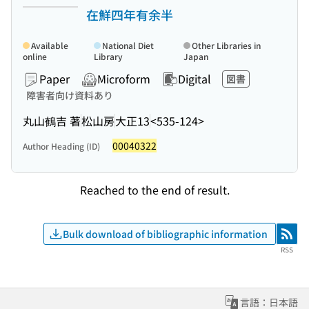
在鮮四年有余半
Available
National Diet
Other Libraries in
online
Library
Japan
Paper
Microform
Digital
図書
障害者向け資料あり
丸山鶴吉 著
松山房
大正13
<535-124>
00040322
Author Heading (ID)
Reached to the end of result.
Bulk download of bibliographic information
RSS
RSS
言語：日本語