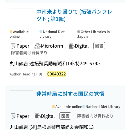
中南米より帰りて (拓殖パンフレ
ツト ; 第1輯)
Available
National Diet
Other Libraries in
online
Library
Japan
Paper
Microform
Digital
図書
障害者向け資料あり
丸山鶴吉 述
拓殖奨励館
昭和14
<特249-679>
00040322
Author Heading (ID)
非常時局に対する国民の覚悟
Available online
National Diet Library
Paper
Digital
図書
障害者向け資料あり
丸山鶴吉 [述]
島根県警察部尚友会
昭和13