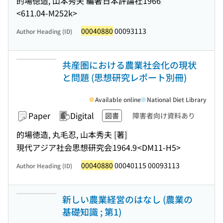
的場徳造, 山本秀夫 編著
日本評論社
1966
<611.04-M252k>
00040880
00093113
Author Heading (ID)
共産圏における農業社会化の現状
と問題 (思想研究レポート別冊)
Available online
National Diet Library
Paper
Digital
図書
障害者向け資料あり
的場徳造, 丸毛忍, 山本秀夫 [著]
現代アジア社会思想研究会
1964.9
<DM11-H5>
00040880
00040115 00093113
Author Heading (ID)
新しい農業経営のはなし (農業の
基礎知識 ; 第1)