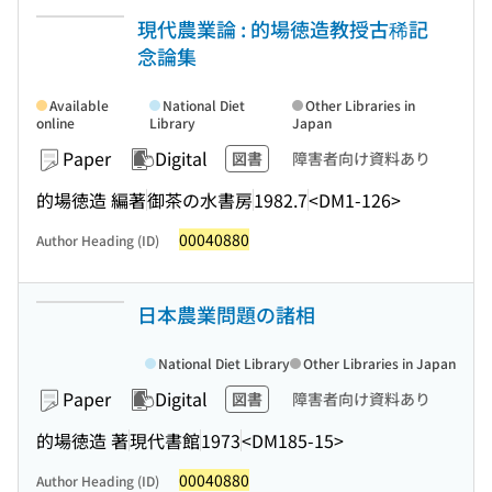
現代農業論 : 的場徳造教授古稀記
念論集
Available
National Diet
Other Libraries in
online
Library
Japan
Paper
Digital
図書
障害者向け資料あり
的場徳造 編著
御茶の水書房
1982.7
<DM1-126>
00040880
Author Heading (ID)
日本農業問題の諸相
National Diet Library
Other Libraries in Japan
Paper
Digital
図書
障害者向け資料あり
的場徳造 著
現代書館
1973
<DM185-15>
00040880
Author Heading (ID)