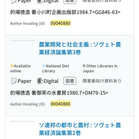
Paper
Digital
図書
障害者向け資料あり
的場徳造 著
小川町企画出版部
1984.7
<GG846-63>
00040880
Author Heading (ID)
農業開発と社会主義 : ソヴェト農
業経済論集第3巻
Available
National Diet
Other Libraries in
online
Library
Japan
Paper
Digital
図書
障害者向け資料あり
的場徳造 著
御茶の水書房
1980.7
<DM79-15>
00040880
Author Heading (ID)
ソ連邦の都市と農村 : ソヴェト農
業経済論集第2巻