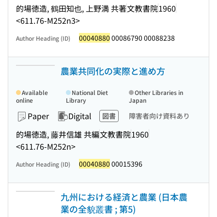
的場徳造, 鶴田知也, 上野満 共著
文教書院
1960
<611.76-M252n3>
00040880
00086790 00088238
Author Heading (ID)
農業共同化の実際と進め方
Available
National Diet
Other Libraries in
online
Library
Japan
Paper
Digital
図書
障害者向け資料あり
的場徳造, 藤井信雄 共編
文教書院
1960
<611.76-M252n>
00040880
00015396
Author Heading (ID)
九州における経済と農業 (日本農
業の全貌叢書 ; 第5)