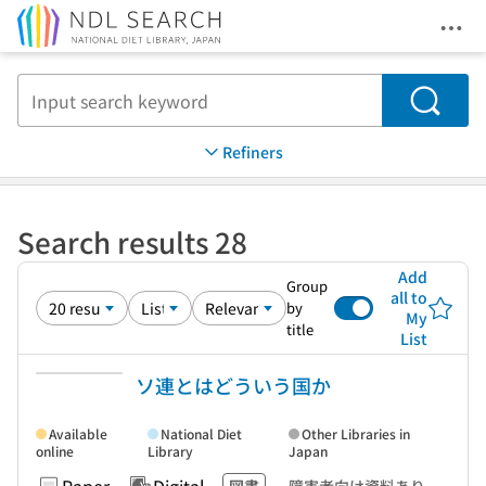
Ope
Jump to main content
Search
Refiners
Search results 28
Add
Group
all to
by
My
title
List
ソ連とはどういう国か
Available
National Diet
Other Libraries in
online
Library
Japan