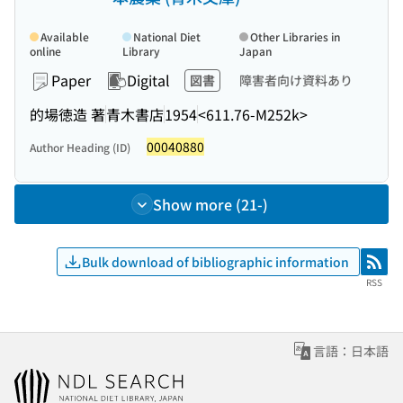
Available
National Diet
Other Libraries in
online
Library
Japan
Paper
Digital
図書
障害者向け資料あり
的場徳造 著
青木書店
1954
<611.76-M252k>
00040880
Author Heading (ID)
Show more (21-)
Bulk download of bibliographic information
RSS
RSS
言語：日本語