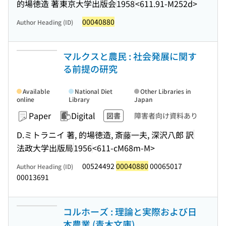
的場徳造 著
東京大学出版会
1958
<611.91-M252d>
00040880
Author Heading (ID)
マルクスと農民 : 社会発展に関す
る前提の研究
Available
National Diet
Other Libraries in
online
Library
Japan
Paper
Digital
図書
障害者向け資料あり
D.ミトラニイ 著, 的場徳造, 斎藤一夫, 深沢八郎 訳
法政大学出版局
1956
<611-cM68m-M>
00524492
00040880
00065017
Author Heading (ID)
00013691
コルホーズ : 理論と実際および日
本農業 (青木文庫)