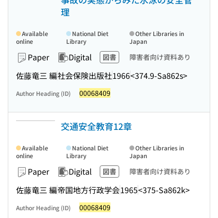
理
Available
National Diet
Other Libraries in
online
Library
Japan
Paper
Digital
図書
障害者向け資料あり
佐藤竜三 編
社会保険出版社
1966
<374.9-Sa862s>
00068409
Author Heading (ID)
交通安全教育12章
Available
National Diet
Other Libraries in
online
Library
Japan
Paper
Digital
図書
障害者向け資料あり
佐藤竜三 編
帝国地方行政学会
1965
<375-Sa862k>
00068409
Author Heading (ID)