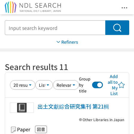
Ope
Jump to main content
Search
Refiners
Search results 11
Add
Group
all to
by
My
title
List
出土文獻綜合研究集刊 第21輯
Other Libraries in Japan
Paper
図書