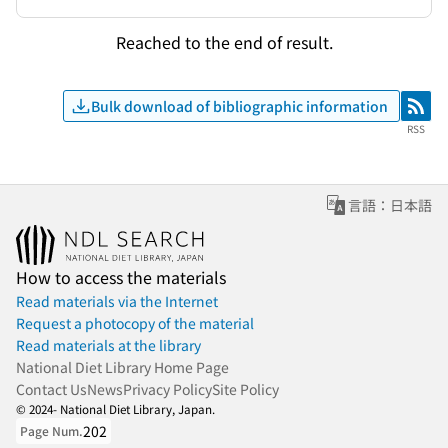
Reached to the end of result.
Bulk download of bibliographic information
RSS
RSS
言語：日本語
How to access the materials
Read materials via the Internet
Request a photocopy of the material
Read materials at the library
National Diet Library Home Page
Contact Us
News
Privacy Policy
Site Policy
© 2024- National Diet Library, Japan.
202
Page Num.