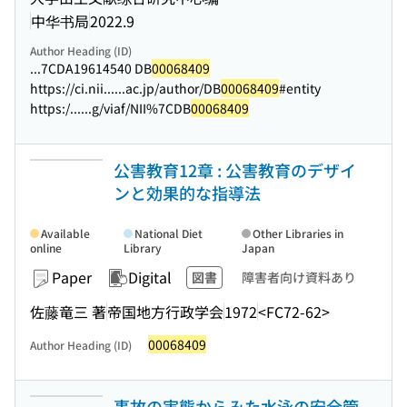
中华书局
2022.9
Author Heading (ID)
...7CDA19614540 DB
00068409
https://ci.nii...
...ac.jp/author/DB
00068409
#entity
https:/...
...g/viaf/NII%7CDB
00068409
公害教育12章 : 公害教育のデザイ
ンと効果的な指導法
Available
National Diet
Other Libraries in
online
Library
Japan
Paper
Digital
図書
障害者向け資料あり
佐藤竜三 著
帝国地方行政学会
1972
<FC72-62>
00068409
Author Heading (ID)
事故の実態からみた水泳の安全管