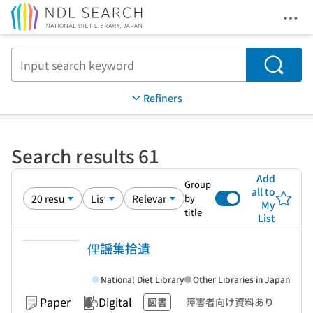
Ope
Jump to main content
Search
Refiners
Search results 61
Add
Group
all to
by
My
title
List
俚謡集拾遺
National Diet Library
Other Libraries in Japan
Paper
Digital
図書
障害者向け資料あり