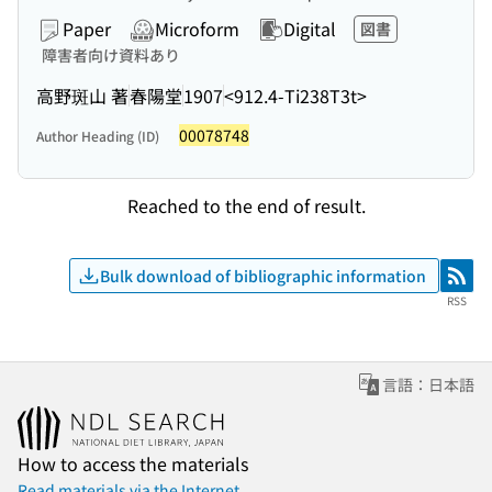
Paper
Microform
Digital
図書
障害者向け資料あり
高野斑山 著
春陽堂
1907
<912.4-Ti238T3t>
00078748
Author Heading (ID)
Reached to the end of result.
Bulk download of bibliographic information
RSS
RSS
言語：日本語
How to access the materials
Read materials via the Internet