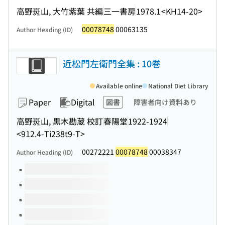
高野斑山, 大竹紫葉 共編
三一書房
1978.1
<KH14-20>
00078748
00063135
Author Heading (ID)
近松門左衛門全集 : 10巻
Available online
National Diet Library
Paper
Digital
図書
障害者向け資料あり
高野斑山, 黒木勘蔵 校訂
春陽堂
1922-1924
<912.4-Ti238t9-T>
00272221
00078748
00038347
Author Heading (ID)
Volumes of this title