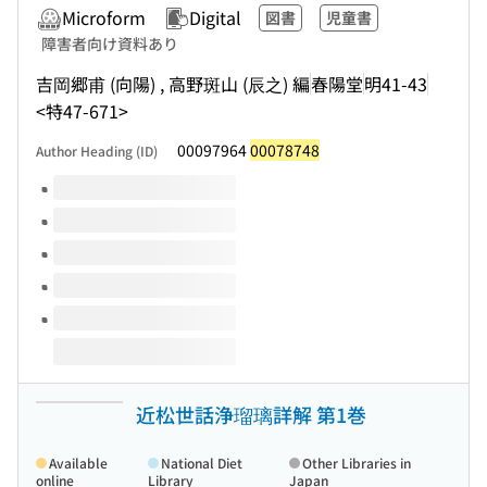
Microform
Digital
図書
児童書
障害者向け資料あり
吉岡郷甫 (向陽) , 高野斑山 (辰之) 編
春陽堂
明41-43
<特47-671>
00097964
00078748
Author Heading (ID)
Volumes of this title
近松世話浄瑠璃詳解 第1巻
Available
National Diet
Other Libraries in
online
Library
Japan