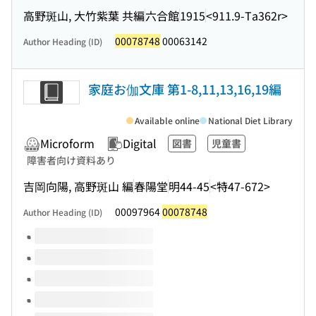
高野斑山, 大竹紫葉 共編
六合館
1915
<911.9-Ta362r>
00078748
00063142
Author Heading (ID)
家庭お伽文庫 第1-8,11,13,16,19編
Available online
National Diet Library
Microform
Digital
図書
児童書
障害者向け資料あり
吉岡向陽, 高野斑山 編
春陽堂
明44-45
<特47-672>
00097964
00078748
Author Heading (ID)
Volumes of this title