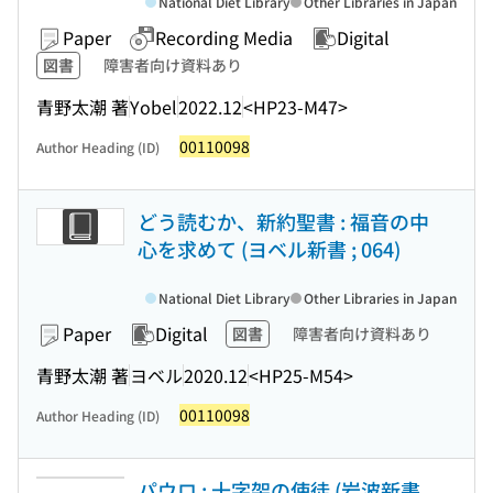
National Diet Library
Other Libraries in Japan
Paper
Recording Media
Digital
図書
障害者向け資料あり
青野太潮 著
Yobel
2022.12
<HP23-M47>
00110098
Author Heading (ID)
どう読むか、新約聖書 : 福音の中
心を求めて (ヨベル新書 ; 064)
National Diet Library
Other Libraries in Japan
Paper
Digital
図書
障害者向け資料あり
青野太潮 著
ヨベル
2020.12
<HP25-M54>
00110098
Author Heading (ID)
パウロ : 十字架の使徒 (岩波新書