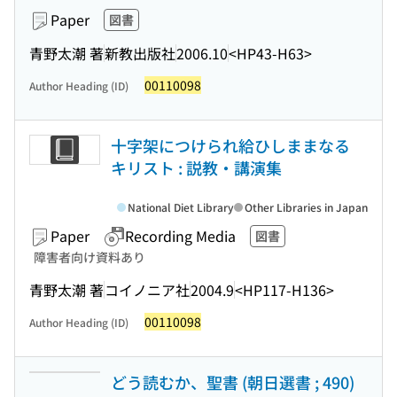
Paper
図書
青野太潮 著
新教出版社
2006.10
<HP43-H63>
00110098
Author Heading (ID)
十字架につけられ給ひしままなる
キリスト : 説教・講演集
National Diet Library
Other Libraries in Japan
Paper
Recording Media
図書
障害者向け資料あり
青野太潮 著
コイノニア社
2004.9
<HP117-H136>
00110098
Author Heading (ID)
どう読むか、聖書 (朝日選書 ; 490)