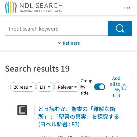
Ope
Jump to main content
Search
Refiners
Search results 19
Add
Group
all to
by
My
title
List
どう読むか、聖書の「難解な箇
所」 : 「聖書の真実」を探究する
(ヨベル新書 ; 83)