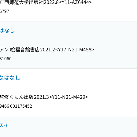
广西师范大学出版社
2022.8
<Y11-AZ6444>
6797
はなし
アン 絵
福音館書店
2021.2
<Y17-N21-M458>
31060
なはなし
 監修
くもん出版
2021.3
<Y11-N21-M429>
9466 001175452
자)