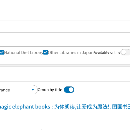
National Diet Library
Other Libraries in Japan
Available online
Group by title
gic elephant books : 为你朗读,让爱成为魔法!. 图画