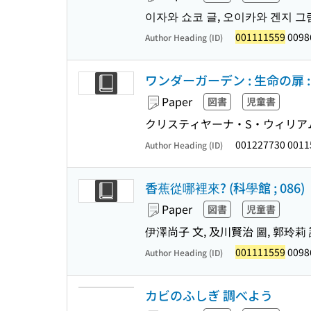
이자와 쇼코 글, 오이카와 겐지 그
001111559
0098
Author Heading (ID)
ワンダーガーデン : 生命の扉
Paper
図書
児童書
クリスティヤーナ・S・ウィリアムズ 
001227730 001
Author Heading (ID)
香蕉從哪裡來? (科學館 ; 086)
Paper
図書
児童書
伊澤尚子 文, 及川賢治 圖, 郭玲莉
001111559
0098
Author Heading (ID)
カビのふしぎ 調べよう