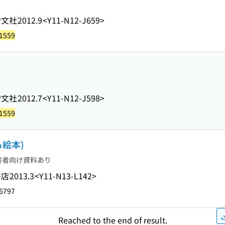
汐文社
2012.9
<Y11-N12-J659>
1559
汐文社
2012.7
<Y11-N12-J598>
1559
絵本)
害者向け資料あり
書店
2013.3
<Y11-N13-L142>
6797
Reached to the end of result.