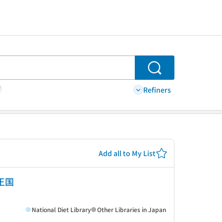
Search
Refiners
Add all to My List
书王国
National Diet Library
Other Libraries in Japan