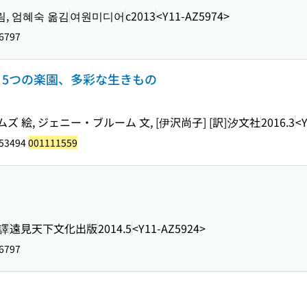
림, 엄혜숙 옮김
여원미디어
c2013
<Y11-AZ5974>
6797
 : 5つの楽園、多彩な生きもの
絵, ジェニー・ブルーム 文, [伊沢尚子] [訳]
汐文社
2016.3
<
153494
001111559
 譯
遠見天下文化出版
2014.5
<Y11-AZ5924>
6797