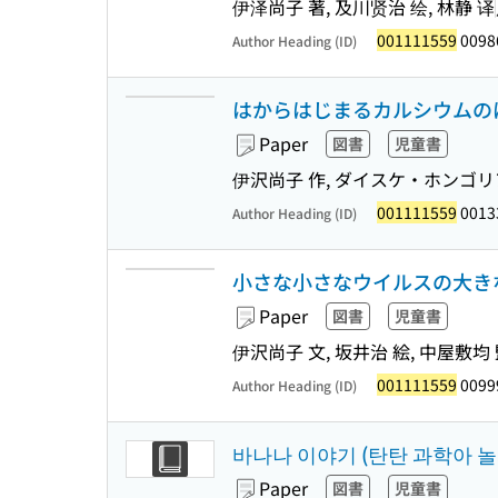
伊泽尚子 著, 及川贤治 绘, 林静 译
001111559
0098
Author Heading (ID)
はからはじまるカルシウムの
Paper
図書
児童書
伊沢尚子 作, ダイスケ・ホンゴリ
001111559
0013
Author Heading (ID)
小さな小さなウイルスの大き
Paper
図書
児童書
伊沢尚子 文, 坂井治 絵, 中屋敷均
001111559
0099
Author Heading (ID)
바나나 이야기 (탄탄 과학아 놀
Paper
図書
児童書