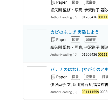
Paper
図書
児童書
細矢剛 監修・写真, 伊沢尚子 著
01206426
00111
Author Heading (ID)
カビのふしぎ 実験しよう
Paper
図書
児童書
細矢剛 監修・写真, 伊沢尚子 著
01206426
00111
Author Heading (ID)
バナナのはなし (かがくのとも
Paper
図書
児童書
障
伊沢尚子 文, 及川賢治 絵
福音館
001111559
0098
Author Heading (ID)