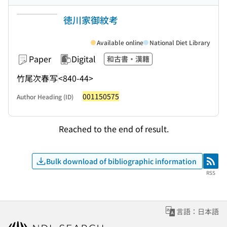
徳川家御紋考
Available online
National Diet Library
Paper
Digital
和古書・漢籍
竹尾次春
写
<840-44>
001150575
Author Heading (ID)
Reached to the end of result.
Bulk download of bibliographic information
RSS
RSS
言語：日本語