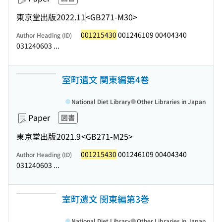
東京堂出版
2022.11
<GB271-M30>
001215430
001246109 00404340
Author Heading (ID)
031240603 ...
室町遺文 関東編第4巻
National Diet Library
Other Libraries in Japan
Paper
図書
東京堂出版
2021.9
<GB271-M25>
001215430
001246109 00404340
Author Heading (ID)
031240603 ...
室町遺文 関東編第3巻
National Diet Library
Other Libraries in Japan