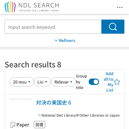
Ope
Jump to main content
Search
Refiners
Search results 8
Add
Group
all to
by
My
title
List
対決の東国史 6
National Diet Library
Other Libraries in Japan
Paper
図書