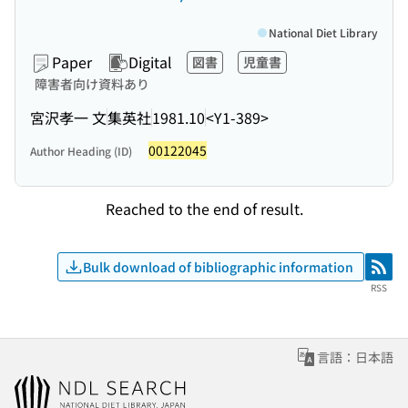
National Diet Library
Paper
Digital
図書
児童書
障害者向け資料あり
宮沢孝一 文
集英社
1981.10
<Y1-389>
00122045
Author Heading (ID)
Reached to the end of result.
Bulk download of bibliographic information
RSS
RSS
言語：日本語