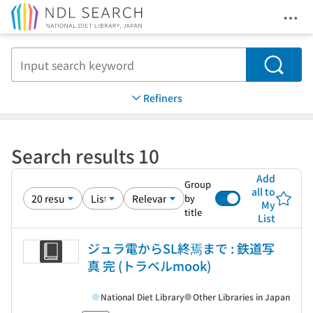
Ope
Jump to main content
Search
Refiners
Search results 10
Add
Group
all to
by
My
title
List
ジュラ電からSL終焉まで : 鉄道写
真 完 (トラベルmook)
National Diet Library
Other Libraries in Japan