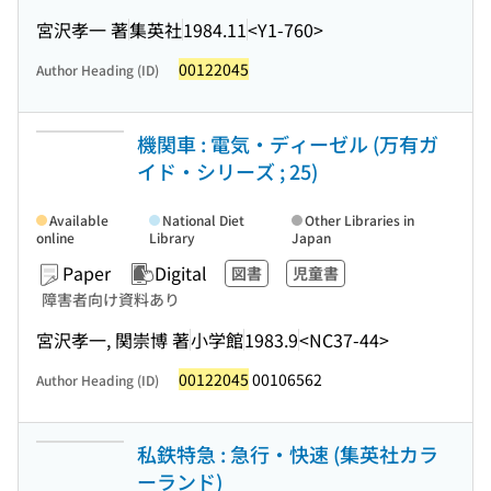
宮沢孝一 著
集英社
1984.11
<Y1-760>
00122045
Author Heading (ID)
機関車 : 電気・ディーゼル (万有ガ
イド・シリーズ ; 25)
Available
National Diet
Other Libraries in
online
Library
Japan
Paper
Digital
図書
児童書
障害者向け資料あり
宮沢孝一, 関崇博 著
小学館
1983.9
<NC37-44>
00122045
00106562
Author Heading (ID)
私鉄特急 : 急行・快速 (集英社カラ
ーランド)