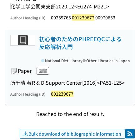
化学工学会関東支部
2020.12
<EG274-M221>
00259765
001239677
00970653
Author Heading (ID)
初心者のためのPHREEQCによる
反応解析入門
National Diet Library
Other Libraries in Japan
Paper
図書
所千晴 著
R & D Support Center
[2016]
<PA51-L25>
001239677
Author Heading (ID)
Reached to the end of result.
Bulk download of bibliographic information
RSS