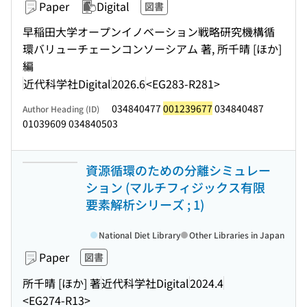
Paper
Digital
図書
早稲田大学オープンイノベーション戦略研究機構循
環バリューチェーンコンソーシアム 著, 所千晴 [ほか]
編
近代科学社Digital
2026.6
<EG283-R281>
034840477
001239677
034840487
Author Heading (ID)
01039609 034840503
資源循環のための分離シミュレー
ション (マルチフィジックス有限
要素解析シリーズ ; 1)
National Diet Library
Other Libraries in Japan
Paper
図書
所千晴 [ほか] 著
近代科学社Digital
2024.4
<EG274-R13>