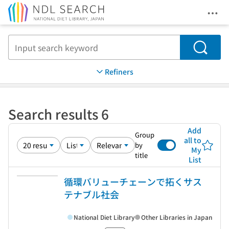
Ope
Jump to main content
Search
Refiners
Search results 6
Add
Group
all to
by
My
title
List
循環バリューチェーンで拓くサス
テナブル社会
National Diet Library
Other Libraries in Japan