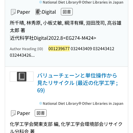
National Diet Library
Other Libraries in Japan
Paper
Digital
図書
所千晴, 林秀原, 小板丈敏, 綱澤有輝, 淵田茂司, 髙谷雄
太郎 著
近代科学社Digital
2022.8
<EG274-M424>
001239677
032443409 032443412
Author Heading (ID)
032443426...
バリューチェーンと単位操作から
見たリサイクル (最近の化学工学 ;
69)
National Diet Library
Other Libraries in Japan
Paper
図書
化学工学会関東支部 編, 化学工学会環境部会リサイク
ル分科会 著