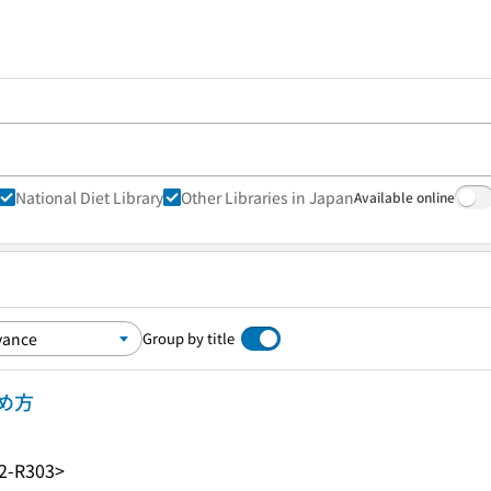
National Diet Library
Other Libraries in Japan
Available online
Group by title
め方
2-R303>