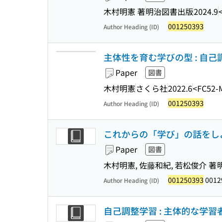
木村明憲 著
明治図書出版
2024.9
001250393
Author Heading (ID)
主体性を育む学びの型 : 自
Paper
図書
木村明憲
さくら社
2022.6
<FC52-
001250393
Author Heading (ID)
これからの「学び」の話をし
Paper
図書
木村明憲, 佐藤和紀, 若松俊介 著
001250393
0012
Author Heading (ID)
自己調整学習 : 主体的な学