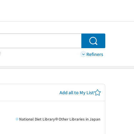
Search
Refiners
Add all to My List
National Diet Library
Other Libraries in Japan