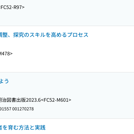
<FC52-R97>
己調整、探究のスキルを高めるプロセス
M478>
よう
明治図書出版
2023.6
<FC52-M601>
91557 001270278
習者を育む方法と実践