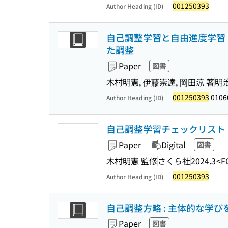
001250393
Author Heading (ID)
自己調整学習と自由進度学習 
た調整
Paper
図書
木村明憲, 伊藤崇達, 岡田涼 著
明
001250393
0106
Author Heading (ID)
自己調整学習チェックリスト : Sel
Paper
Digital
図書
木村明憲 監修
さくら社
2024.3
<F
001250393
Author Heading (ID)
自己調整方略 : 主体的な学び
Paper
図書