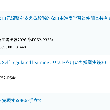
: 自己調整を支える段階的な自由進度学習と仲間と共有
治図書出版
2026.5
<FC52-R336>
0693 001131440
f-regulated learning : リストを用いた授業実践30
C52-R54>
を実現する46の手立て