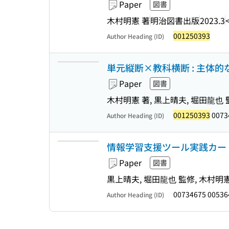
Paper
図書
木村明憲 著
明治図書出版
2023.3
001250393
Author Heading (ID)
単元縦断×教科横断 : 主体
Paper
図書
木村明憲 著, 黒上晴夫, 堀田龍也 
001250393
0073
Author Heading (ID)
情報学習支援ツール実践カー
Paper
図書
黒上晴夫, 堀田龍也 監修, 木村明憲
00734675 0053
Author Heading (ID)