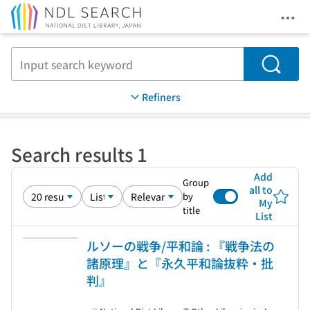
Ope
Jump to main content
Search
Refiners
Search results 1
Add
Group
all to
by
My
title
List
ルソーの戦争/平和論 : 『戦争法の
諸原理』と『永久平和論抜粋・批
判』