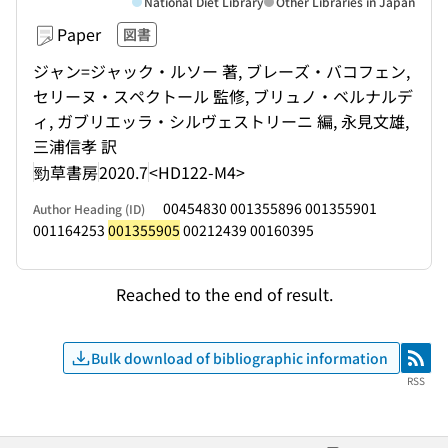
National Diet Library
Other Libraries in Japan
Paper
図書
ジャン=ジャック・ルソー 著, ブレーズ・バコフェン,
セリーヌ・スペクトール 監修, ブリュノ・ベルナルデ
ィ, ガブリエッラ・シルヴェストリーニ 編, 永見文雄,
三浦信孝 訳
勁草書房
2020.7
<HD122-M4>
00454830 001355896 001355901
Author Heading (ID)
001164253
001355905
00212439 00160395
Reached to the end of result.
Bulk download of bibliographic information
RSS
RSS