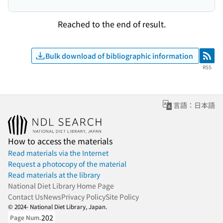
Reached to the end of result.
Bulk download of bibliographic information
RSS
RSS
言語：日本語
How to access the materials
Read materials via the Internet
Request a photocopy of the material
Read materials at the library
National Diet Library Home Page
Contact Us
News
Privacy Policy
Site Policy
© 2024- National Diet Library, Japan.
202
Page Num.