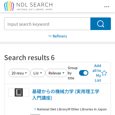
Ope
Jump to main content
Search
Refiners
Search results 6
Add
Group
all to
by
My
title
List
基礎からの機械力学 (実用理工学
入門講座)
National Diet Library
Other Libraries in Japan