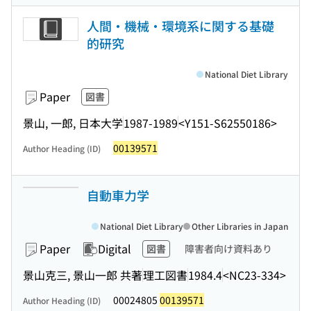
人間・機械・環境系に関する基礎
的研究
National Diet Library
Paper
図書
景山, 一郎, 日本大学
1987-1989
<Y151-S62550186>
00139571
Author Heading (ID)
自動車力学
National Diet Library
Other Libraries in Japan
Paper
Digital
図書
障害者向け資料あり
景山克三, 景山一郎 共著
理工図書
1984.4
<NC23-334>
00024805
00139571
Author Heading (ID)