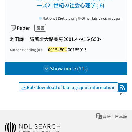
ーズ21世紀の社会心理学 ; 6)
National Diet Library
Other Libraries in Japan
Paper
図書
池田謙一 編著
北大路書房
2001.4
<A16-G53>
00154804
00165913
Author Heading (ID)
Show more (21-)
Bulk download of bibliographic information
RSS
RSS
言語：日本語