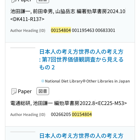
池田謙一, 前田幸男, 山脇岳志 編著
勁草書房
2024.10
<DK411-R137>
00154804
001195463 00683301
Author Heading (ID)
日本人の考え方世界の人の考え方
: 第7回世界価値観調査から見える
もの 2
National Diet Library
Other Libraries in Japan
Paper
図書
電通総研, 池田謙一 編
勁草書房
2022.8
<EC225-M53>
00266205
00154804
Author Heading (ID)
日本人の考え方世界の人の考え方