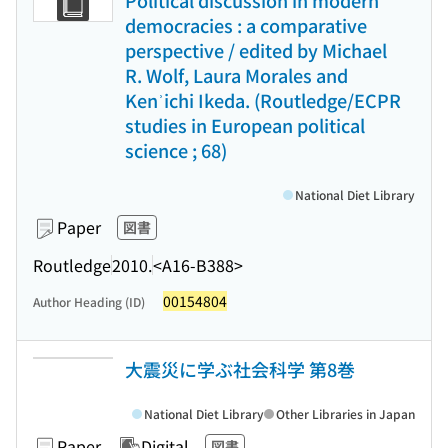
Political discussion in modern
democracies : a comparative
perspective / edited by Michael
R. Wolf, Laura Morales and
Kenʾichi Ikeda. (Routledge/ECPR
studies in European political
science ; 68)
National Diet Library
Paper
図書
Routledge
2010.
<A16-B388>
00154804
Author Heading (ID)
大震災に学ぶ社会科学 第8巻
National Diet Library
Other Libraries in Japan
Paper
Digital
図書