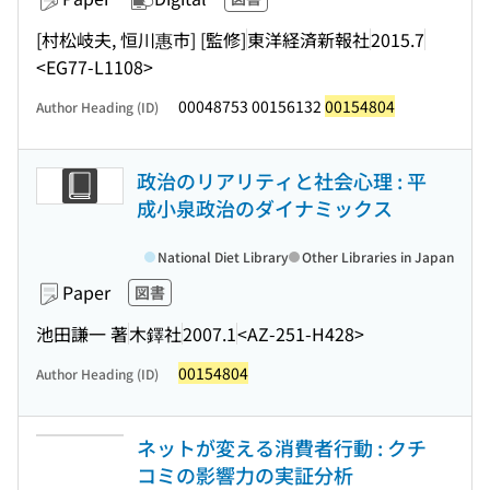
[村松岐夫, 恒川惠市] [監修]
東洋経済新報社
2015.7
<EG77-L1108>
00048753 00156132
00154804
Author Heading (ID)
政治のリアリティと社会心理 : 平
成小泉政治のダイナミックス
National Diet Library
Other Libraries in Japan
Paper
図書
池田謙一 著
木鐸社
2007.1
<AZ-251-H428>
00154804
Author Heading (ID)
ネットが変える消費者行動 : クチ
コミの影響力の実証分析