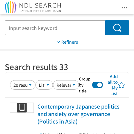
Ope
Jump to main content
Search
Refiners
Search results 33
Add
Group
all to
by
My
title
List
Contemporary Japanese politics
and anxiety over governance
(Politics in Asia)