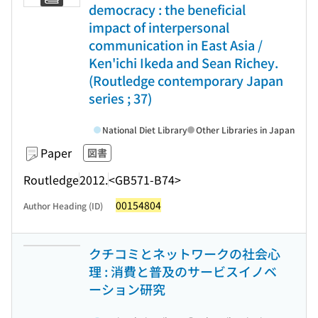
democracy : the beneficial
impact of interpersonal
communication in East Asia /
Ken'ichi Ikeda and Sean Richey.
(Routledge contemporary Japan
series ; 37)
National Diet Library
Other Libraries in Japan
Paper
図書
Routledge
2012.
<GB571-B74>
00154804
Author Heading (ID)
クチコミとネットワークの社会心
理 : 消費と普及のサービスイノベ
ーション研究