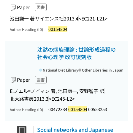
Paper
図書
池田謙一 著
サイエンス社
2013.4
<EC221-L21>
00154804
Author Heading (ID)
沈黙の螺旋理論 : 世論形成過程の
社会心理学 改訂復刻版
National Diet Library
Other Libraries in Japan
Paper
図書
E.ノエル=ノイマン 著, 池田謙一, 安野智子 訳
北大路書房
2013.3
<EC245-L2>
00472334
00154804
00553253
Author Heading (ID)
Social networks and Japanese