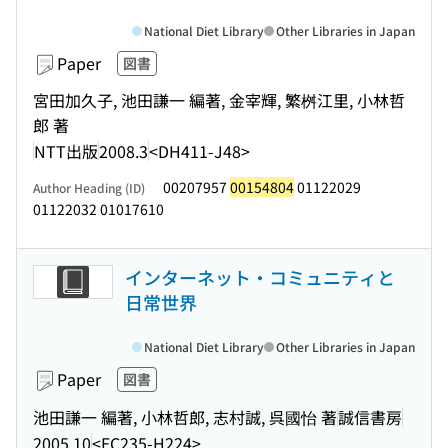
National Diet Library
Other Libraries in Japan
Paper
図書
宮田加久子, 池田謙一 編著, 金宰輝, 繁桝江里, 小林哲
郎 著
NTT出版
2008.3
<DH411-J48>
00207957
00154804
01122029
Author Heading (ID)
01122032 01017610
インターネット・コミュニティと
日常世界
National Diet Library
Other Libraries in Japan
Paper
図書
池田謙一 編著, 小林哲郎, 志村誠, 呉國怡 著
誠信書房
2005.10
<EC235-H224>