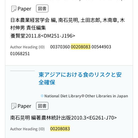
Paper
図書
日本農業経営学会 編, 南石晃明, 土田志郎, 木南章, 木
村伸男 責任編集
養賢堂
2011.8
<DM251-J196>
00370360
00208083
00544903
Author Heading (ID)
01068251
東アジアにおける食のリスクと安
全確保
National Diet Library
Other Libraries in Japan
Paper
図書
南石晃明 編著
農林統計出版
2010.3
<EG261-J70>
00208083
Author Heading (ID)