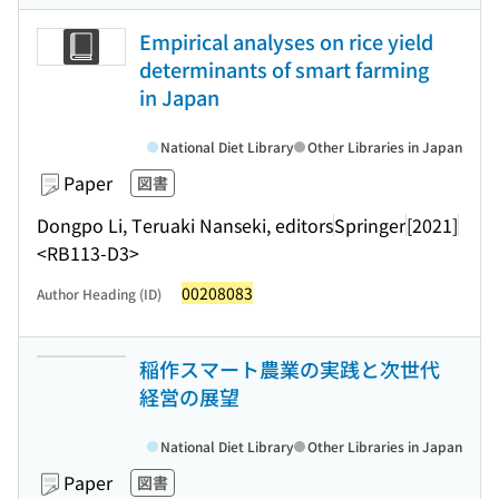
Empirical analyses on rice yield
determinants of smart farming
in Japan
National Diet Library
Other Libraries in Japan
Paper
図書
Dongpo Li, Teruaki Nanseki, editors
Springer
[2021]
<RB113-D3>
00208083
Author Heading (ID)
稲作スマート農業の実践と次世代
経営の展望
National Diet Library
Other Libraries in Japan
Paper
図書