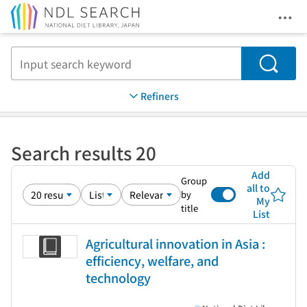
Ope
Jump to main content
Search
Refiners
Search results 20
Add
Group
all to
by
My
title
List
Agricultural innovation in Asia :
efficiency, welfare, and
technology