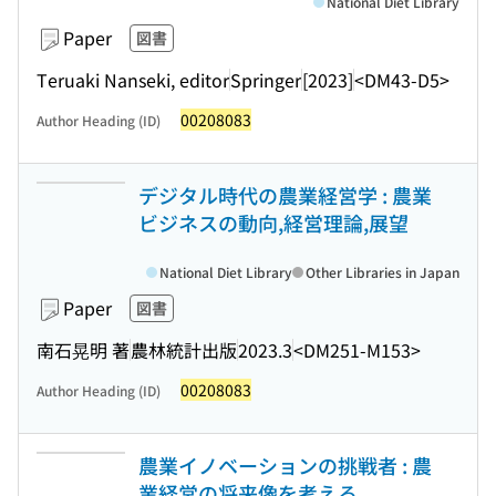
National Diet Library
Paper
図書
Teruaki Nanseki, editor
Springer
[2023]
<DM43-D5>
00208083
Author Heading (ID)
デジタル時代の農業経営学 : 農業
ビジネスの動向,経営理論,展望
National Diet Library
Other Libraries in Japan
Paper
図書
南石晃明 著
農林統計出版
2023.3
<DM251-M153>
00208083
Author Heading (ID)
農業イノベーションの挑戦者 : 農
業経営の将来像を考える