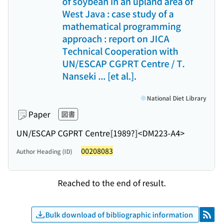
of soybean in an upland area of
West Java : case study of a
mathematical programming
approach : report on JICA
Technical Cooperation with
UN/ESCAP CGPRT Centre / T.
Nanseki ... [et al.].
National Diet Library
Paper
図書
UN/ESCAP CGPRT Centre
[1989?]
<DM223-A4>
00208083
Author Heading (ID)
Reached to the end of result.
Bulk download of bibliographic information
RSS