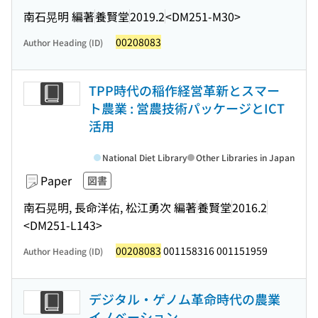
南石晃明 編著
養賢堂
2019.2
<DM251-M30>
00208083
Author Heading (ID)
TPP時代の稲作経営革新とスマー
ト農業 : 営農技術パッケージとICT
活用
National Diet Library
Other Libraries in Japan
Paper
図書
南石晃明, 長命洋佑, 松江勇次 編著
養賢堂
2016.2
<DM251-L143>
00208083
001158316 001151959
Author Heading (ID)
デジタル・ゲノム革命時代の農業
イノベーション