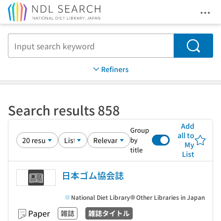
Ope
Jump to main content
Search
Refiners
Search results 858
Add
Group
all to
by
My
title
List
日本ゴム協会誌
National Diet Library
Other Libraries in Japan
Paper
雑誌
雑誌タイトル