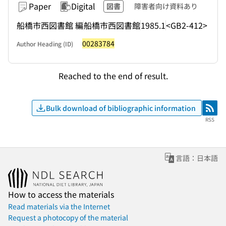
Paper
Digital
図書
障害者向け資料あり
船橋市西図書館 編
船橋市西図書館
1985.1
<GB2-412>
00283784
Author Heading (ID)
Reached to the end of result.
Bulk download of bibliographic information
RSS
RSS
言語：日本語
How to access the materials
Read materials via the Internet
Request a photocopy of the material