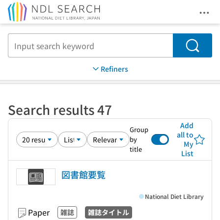
Ope
Jump to main content
Search
Refiners
Search results 47
Add
Group
all to
by
My
title
List
図書館要覧
National Diet Library
Paper
雑誌
雑誌タイトル