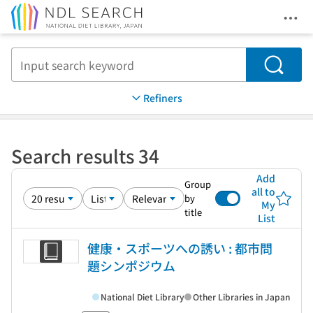
Ope
Jump to main content
Search
Refiners
Search results 34
Add
Group
all to
by
My
title
List
健康・スポーツへの誘い : 都市問
題シンポジウム
National Diet Library
Other Libraries in Japan