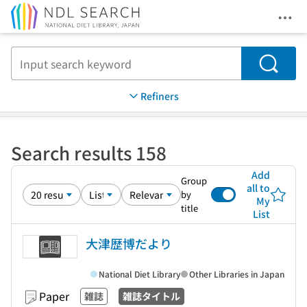
Ope
Jump to main content
Search
Refiners
Search results 158
Add
Group
all to
by
My
title
List
大津歴博だより
National Diet Library
Other Libraries in Japan
Paper
雑誌
雑誌タイトル