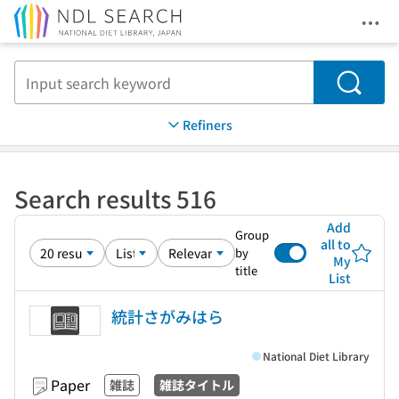
Ope
Jump to main content
Search
Refiners
Search results 516
Add
Group
all to
by
My
title
List
統計さがみはら
National Diet Library
Paper
雑誌
雑誌タイトル