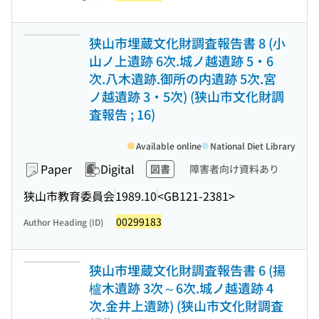
狭山市埋蔵文化財調査報告書 8 (小
山ノ上遺跡 6次.城ノ越遺跡 5・6
次.八木遺跡.御所の内遺跡 5次.宮
ノ越遺跡 3・5次) (狭山市文化財調
査報告 ; 16)
Available online
National Diet Library
Paper
Digital
図書
障害者向け資料あり
狭山市教育委員会
1989.10
<GB121-2381>
00299183
Author Heading (ID)
狭山市埋蔵文化財調査報告書 6 (揚
櫨木遺跡 3次～6次.城ノ越遺跡 4
次.金井上遺跡) (狭山市文化財調査