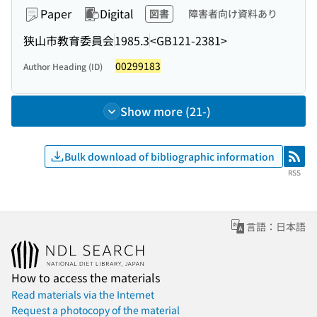
Paper
Digital
図書
障害者向け資料あり
狭山市教育委員会
1985.3
<GB121-2381>
00299183
Author Heading (ID)
Show more (21-)
Bulk download of bibliographic information
RSS
RSS
言語：日本語
How to access the materials
Read materials via the Internet
Request a photocopy of the material