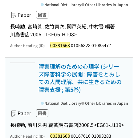
National Diet Library
Other Libraries in Japan
Paper
図書
長崎勤, 宮崎眞, 佐竹真次, 関戸英紀, 中村晋 編著
川島書店
2006.11
<FG6-H108>
00381668
01056828 01085477
Author Heading (ID)
障害理解のための心理学 (シリー
ズ障害科学の展開 : 障害をとおし
ての人間理解、共に生きるための
障害支援 ; 第5巻)
National Diet Library
Other Libraries in Japan
Paper
図書
長崎勤, 前川久男 編著
明石書店
2008.5
<EG61-J119>
00381668
00167616 01093283
Author Heading (ID)