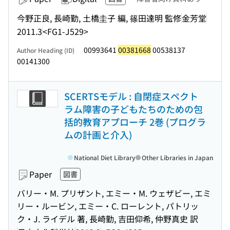
今野正良, 長崎勤, 土橋圭子 編, 篠田達明 監修
金芳堂
2011.3
<FG1-J529>
00993641
00381668
00538137
Author Heading (ID)
00141300
SCERTSモデル : 自閉症スペクト
ラム障害の子どもたちのための包
括的教育アプローチ 2巻 (プログラ
ムの計画と介入)
National Diet Library
Other Libraries in Japan
Paper
図書
バリー・M. プリザント, エミー・M. ウェザビー, エミ
リー・ルービン, エミー・C. ローレント, パトリッ
ク・J. ライデル 著, 長崎勤, 吉田仰希, 仲野真史 訳