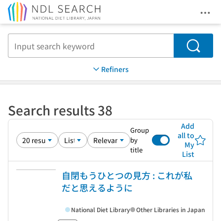
Ope
Jump to main content
Search
Refiners
Search results 38
Add
Group
all to
by
My
title
List
自閉もうひとつの見方 : これが私
だと思えるように
National Diet Library
Other Libraries in Japan