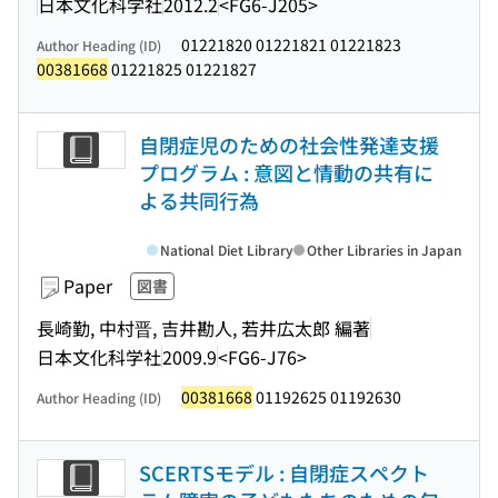
日本文化科学社
2012.2
<FG6-J205>
01221820 01221821 01221823
Author Heading (ID)
00381668
01221825 01221827
自閉症児のための社会性発達支援
プログラム : 意図と情動の共有に
よる共同行為
National Diet Library
Other Libraries in Japan
Paper
図書
長崎勤, 中村晋, 吉井勘人, 若井広太郎 編著
日本文化科学社
2009.9
<FG6-J76>
00381668
01192625 01192630
Author Heading (ID)
SCERTSモデル : 自閉症スペクト