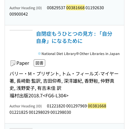
00829537
00381668
01192630
Author Heading (ID)
00900042
自閉症もうひとつの見方 : 「自分
自身」になるために
National Diet Library
Other Libraries in Japan
Paper
図書
バリー・M・プリザント, トム・フィールズ-マイヤー
著, 長崎勤 監訳, 吉田仰希, 深澤雄紀, 香野毅, 仲野真
史, 浅野愛子, 有吉未佳 訳
福村出版
2018.7
<FG6-L304>
01221820 001297969
00381668
Author Heading (ID)
01221825 001298029 001298030