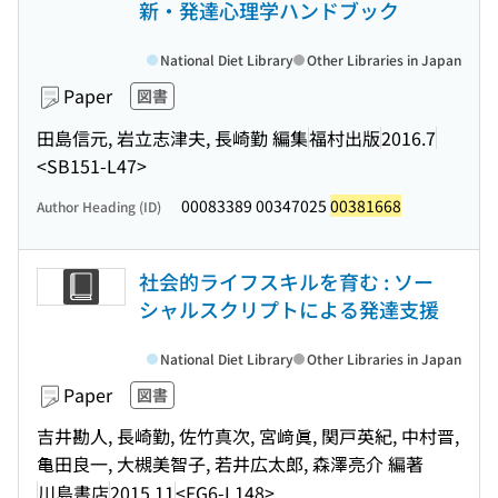
新・発達心理学ハンドブック
National Diet Library
Other Libraries in Japan
Paper
図書
田島信元, 岩立志津夫, 長崎勤 編集
福村出版
2016.7
<SB151-L47>
00083389 00347025
00381668
Author Heading (ID)
社会的ライフスキルを育む : ソー
シャルスクリプトによる発達支援
National Diet Library
Other Libraries in Japan
Paper
図書
吉井勘人, 長崎勤, 佐竹真次, 宮﨑眞, 関戸英紀, 中村晋,
亀田良一, 大槻美智子, 若井広太郎, 森澤亮介 編著
川島書店
2015.11
<FG6-L148>