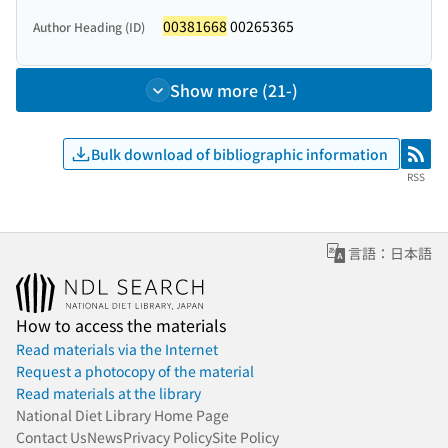
00381668
00265365
Author Heading (ID)
Show more (21-)
Bulk download of bibliographic information
RSS
RSS
言語：日本語
How to access the materials
Read materials via the Internet
Request a photocopy of the material
Read materials at the library
National Diet Library Home Page
Contact Us
News
Privacy Policy
Site Policy