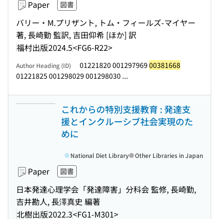
Paper
図書
バリー・M.プリザント, トム・フィールズ-マイヤー
著, 長崎勤 監訳, 吉田仰希 [ほか] 訳
福村出版
2024.5
<FG6-R22>
01221820 001297969
00381668
Author Heading (ID)
01221825 001298029 001298030 ...
これからの特別支援教育 : 発達支
援とインクルーシブ社会実現のた
めに
National Diet Library
Other Libraries in Japan
Paper
図書
日本発達心理学会「発達障害」分科会 監修, 長崎勤,
吉井勘人, 長澤真史 編著
北樹出版
2022.3
<FG1-M301>