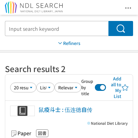
Ope
Jump to main content
Search
Refiners
Search results 2
Add
Group
all to
by
My
title
List
鼠疫斗士 : 伍连德自传
National Diet Library
Paper
図書