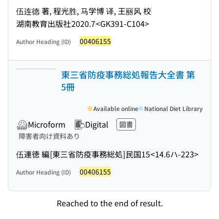
伍连德 著, 程光胜, 马学博 译, 王丽风 校
湖南教育出版社
2020.7
<GK391-C104>
00406155
Author Heading (ID)
東三省防疫事務総処報告大全書 第
5冊
Available online
National Diet Library
Microform
Digital
図書
障害者向け資料あり
伍連徳 編
[東三省防疫事務総処]
民国15
<14.6ハ-223>
00406155
Author Heading (ID)
Reached to the end of result.